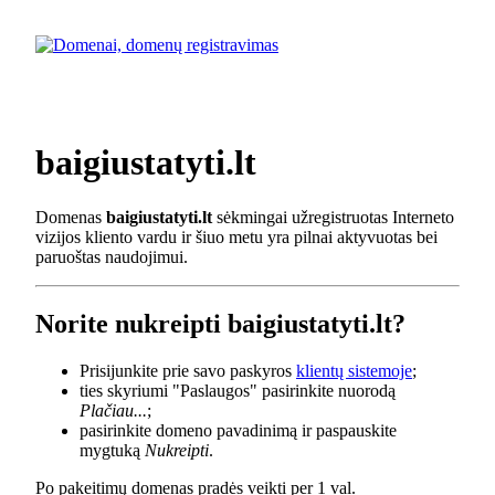
baigiustatyti.lt
Domenas
baigiustatyti.lt
sėkmingai užregistruotas Interneto
vizijos kliento vardu ir šiuo metu yra pilnai aktyvuotas bei
paruoštas naudojimui.
Norite nukreipti baigiustatyti.lt?
Prisijunkite prie savo paskyros
klientų sistemoje
;
ties skyriumi "Paslaugos" pasirinkite nuorodą
Plačiau...
;
pasirinkite domeno pavadinimą ir paspauskite
mygtuką
Nukreipti
.
Po pakeitimų domenas pradės veikti per 1 val.