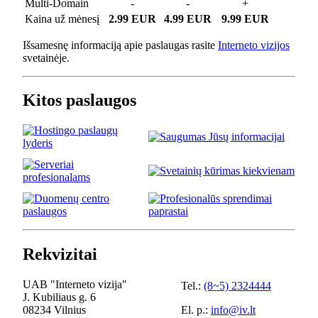
Multi-Domain
-
-
+
Kaina už mėnesį
2.99 EUR
4.99 EUR
9.99 EUR
Išsamesnę informaciją apie paslaugas rasite
Interneto vizijos
svetainėje.
Kitos paslaugos
Rekvizitai
UAB "Interneto vizija"
Tel.:
(8~5) 2324444
J. Kubiliaus g. 6
08234 Vilnius
El. p.:
info@iv.lt