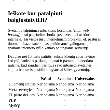
Ieškote kur patalpinti
baigiustatyti.lt?
Svetainių talpinimas arba kitaip hostingas (angl.
web
hosting
) – tai pagrindinis būdas jūsų svetainei atsidurti
internete. Tai vietos jūsų internetiniam projektui, el. paštui ar
duomenų bazei suteikimas patikimame, galingame, prie
spartaus interneto ryšio kanalo pajungtame serveryje.
Daugiau nei 15 metų patirtis, aukšta klientų aptarnavimo
kokybė, lankstūs paslaugų planai ir patraukli kainodara
nulėmė, kad šiandien pas mus savo interneto svetaines
talpina ir mumis pasitiki daugiausiai šalies gyventojų.
Paštui
Svetainei
Universalus
Duomenų srautas
Neribojama
Neribojama
Neribojama
Vieta serveryje
Neribojama
Neribojama
Neribojama
El. pašto dėžutės
Neribojama
Neribojama
Neribojama
PHP
-
+
+
MySQL
-
+
+