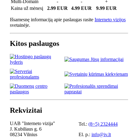
Multi-Domain
-
-
+
Kaina už mėnesį
2.99 EUR
4.99 EUR
9.99 EUR
Išsamesnę informaciją apie paslaugas rasite
Interneto vizijos
svetainėje.
Kitos paslaugos
Rekvizitai
UAB "Interneto vizija"
Tel.:
(8~5) 2324444
J. Kubiliaus g. 6
08234 Vilnius
El. p.:
info@iv.lt