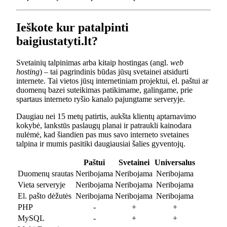
Ieškote kur patalpinti
baigiustatyti.lt?
Svetainių talpinimas arba kitaip hostingas (angl.
web
hosting
) – tai pagrindinis būdas jūsų svetainei atsidurti
internete. Tai vietos jūsų internetiniam projektui, el. paštui ar
duomenų bazei suteikimas patikimame, galingame, prie
spartaus interneto ryšio kanalo pajungtame serveryje.
Daugiau nei 15 metų patirtis, aukšta klientų aptarnavimo
kokybė, lankstūs paslaugų planai ir patraukli kainodara
nulėmė, kad šiandien pas mus savo interneto svetaines
talpina ir mumis pasitiki daugiausiai šalies gyventojų.
Paštui
Svetainei
Universalus
Duomenų srautas
Neribojama
Neribojama
Neribojama
Vieta serveryje
Neribojama
Neribojama
Neribojama
El. pašto dėžutės
Neribojama
Neribojama
Neribojama
PHP
-
+
+
MySQL
-
+
+