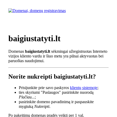
baigiustatyti.lt
Domenas
baigiustatyti.lt
sėkmingai užregistruotas Interneto
vizijos kliento vardu ir šiuo metu yra pilnai aktyvuotas bei
paruoštas naudojimui.
Norite nukreipti baigiustatyti.lt?
Prisijunkite prie savo paskyros
klientų sistemoje
;
ties skyriumi "Paslaugos" pasirinkite nuorodą
Plačiau...
;
pasirinkite domeno pavadinimą ir paspauskite
mygtuką
Nukreipti
.
Po pakeitimų domenas pradės veikti per 1 val.