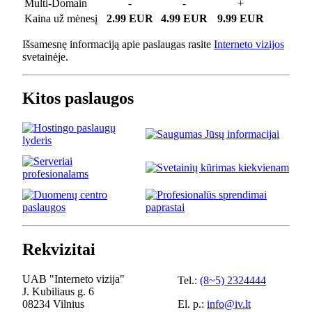
Multi-Domain
-
-
+
Kaina už mėnesį
2.99 EUR
4.99 EUR
9.99 EUR
Išsamesnę informaciją apie paslaugas rasite
Interneto vizijos
svetainėje.
Kitos paslaugos
Rekvizitai
UAB "Interneto vizija"
Tel.:
(8~5) 2324444
J. Kubiliaus g. 6
08234 Vilnius
El. p.:
info@iv.lt