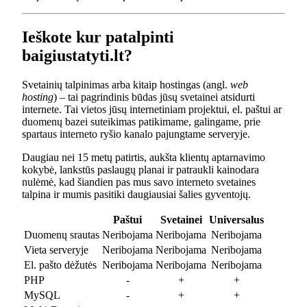
Ieškote kur patalpinti
baigiustatyti.lt?
Svetainių talpinimas arba kitaip hostingas (angl.
web
hosting
) – tai pagrindinis būdas jūsų svetainei atsidurti
internete. Tai vietos jūsų internetiniam projektui, el. paštui ar
duomenų bazei suteikimas patikimame, galingame, prie
spartaus interneto ryšio kanalo pajungtame serveryje.
Daugiau nei 15 metų patirtis, aukšta klientų aptarnavimo
kokybė, lankstūs paslaugų planai ir patraukli kainodara
nulėmė, kad šiandien pas mus savo interneto svetaines
talpina ir mumis pasitiki daugiausiai šalies gyventojų.
Paštui
Svetainei
Universalus
Duomenų srautas
Neribojama
Neribojama
Neribojama
Vieta serveryje
Neribojama
Neribojama
Neribojama
El. pašto dėžutės
Neribojama
Neribojama
Neribojama
PHP
-
+
+
MySQL
-
+
+