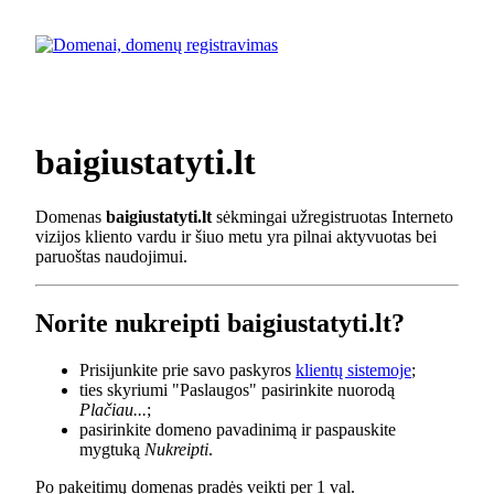
baigiustatyti.lt
Domenas
baigiustatyti.lt
sėkmingai užregistruotas Interneto
vizijos kliento vardu ir šiuo metu yra pilnai aktyvuotas bei
paruoštas naudojimui.
Norite nukreipti baigiustatyti.lt?
Prisijunkite prie savo paskyros
klientų sistemoje
;
ties skyriumi "Paslaugos" pasirinkite nuorodą
Plačiau...
;
pasirinkite domeno pavadinimą ir paspauskite
mygtuką
Nukreipti
.
Po pakeitimų domenas pradės veikti per 1 val.