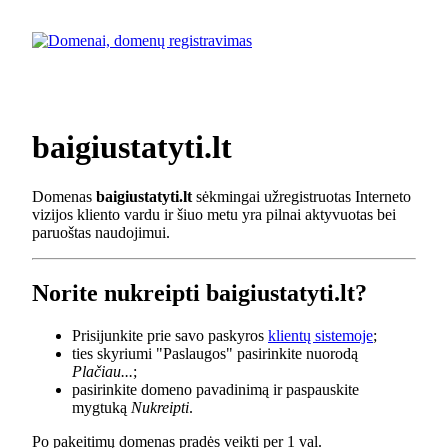
baigiustatyti.lt
Domenas
baigiustatyti.lt
sėkmingai užregistruotas Interneto
vizijos kliento vardu ir šiuo metu yra pilnai aktyvuotas bei
paruoštas naudojimui.
Norite nukreipti baigiustatyti.lt?
Prisijunkite prie savo paskyros
klientų sistemoje
;
ties skyriumi "Paslaugos" pasirinkite nuorodą
Plačiau...
;
pasirinkite domeno pavadinimą ir paspauskite
mygtuką
Nukreipti
.
Po pakeitimų domenas pradės veikti per 1 val.