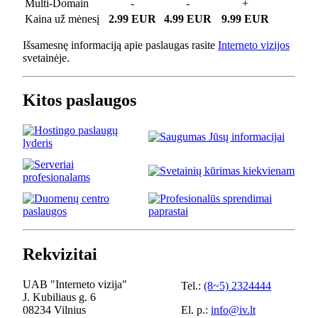
Multi-Domain
-
-
+
Kaina už mėnesį
2.99 EUR
4.99 EUR
9.99 EUR
Išsamesnę informaciją apie paslaugas rasite
Interneto vizijos
svetainėje.
Kitos paslaugos
Rekvizitai
UAB "Interneto vizija"
Tel.:
(8~5) 2324444
J. Kubiliaus g. 6
08234 Vilnius
El. p.:
info@iv.lt