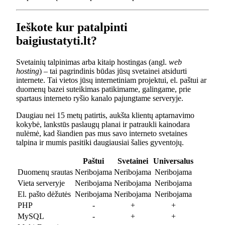
Ieškote kur patalpinti
baigiustatyti.lt?
Svetainių talpinimas arba kitaip hostingas (angl.
web
hosting
) – tai pagrindinis būdas jūsų svetainei atsidurti
internete. Tai vietos jūsų internetiniam projektui, el. paštui ar
duomenų bazei suteikimas patikimame, galingame, prie
spartaus interneto ryšio kanalo pajungtame serveryje.
Daugiau nei 15 metų patirtis, aukšta klientų aptarnavimo
kokybė, lankstūs paslaugų planai ir patraukli kainodara
nulėmė, kad šiandien pas mus savo interneto svetaines
talpina ir mumis pasitiki daugiausiai šalies gyventojų.
Paštui
Svetainei
Universalus
Duomenų srautas
Neribojama
Neribojama
Neribojama
Vieta serveryje
Neribojama
Neribojama
Neribojama
El. pašto dėžutės
Neribojama
Neribojama
Neribojama
PHP
-
+
+
MySQL
-
+
+