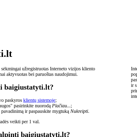
i.lt
sėkmingai užregistruotas Interneto vizijos kliento
Int
lnai aktyvuotas bei paruoštas naudojimui.
pop
pas
ir 
 baigiustatyti.lt?
pri
int
savo paskyros
klientų sistemoje
;
laugos" pasirinkite nuorodą
Plačiau...
;
o pavadinimą ir paspauskite mygtuką
Nukreipti
.
dės veikti per 1 val.
lpinti baigiustatyti.lt?