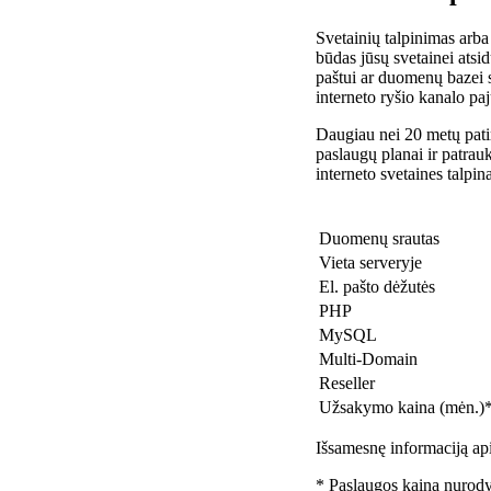
Svetainių talpinimas arba
būdas jūsų svetainei atsidu
paštui ar duomenų bazei 
interneto ryšio kanalo pa
Daugiau nei 20 metų patir
paslaugų planai ir patra
interneto svetaines talpin
Duomenų srautas
Vieta serveryje
El. pašto dėžutės
PHP
MySQL
Multi-Domain
Reseller
Užsakymo kaina (mėn.)
Išsamesnę informaciją api
* Paslaugos kaina nurody