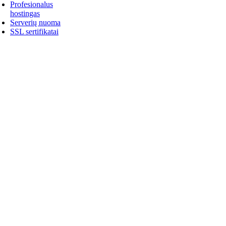
Profesionalus
hostingas
Serverių nuoma
SSL sertifikatai