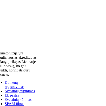
erneto vizija yra
uliariausias akredituotas
laugų teikėjas Lietuvoje
siūlo viską, ko gali
reikti, norint atsidurti
ernete:
Domenų
registravimas
Svetainių talpinimas
El. paštas
Svetainių kūrimas
SPAM filtras