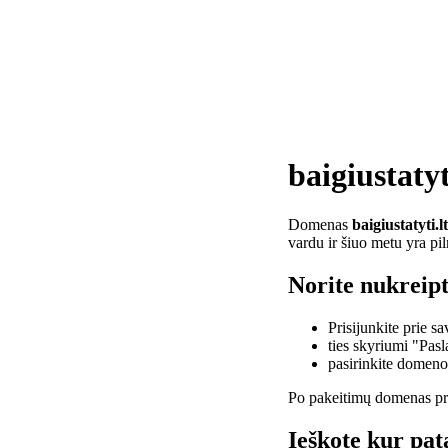
baigiustatyt
Domenas
baigiustatyti.lt
vardu ir šiuo metu yra pi
Norite nukreipti
Prisijunkite prie 
ties skyriumi "Pas
pasirinkite domen
Po pakeitimų domenas pra
Ieškote kur pata