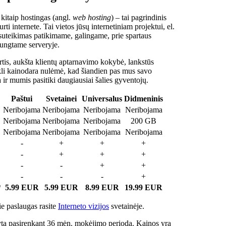
 kitaip hostingas (angl.
web hosting
) – tai pagrindinis
rti internete. Tai vietos jūsų internetiniam projektui, el.
suteikimas patikimame, galingame, prie spartaus
jungtame serveryje.
tis, aukšta klientų aptarnavimo kokybė, lankstūs
ukli kainodara nulėmė, kad šiandien pas mus savo
a ir mumis pasitiki daugiausiai šalies gyventojų.
Paštui
Svetainei
Universalus
Didmeninis
Neribojama
Neribojama
Neribojama
Neribojama
Neribojama
Neribojama
Neribojama
200 GB
Neribojama
Neribojama
Neribojama
Neribojama
-
+
+
+
-
+
+
+
-
-
+
+
-
-
-
+
*
5.99 EUR
5.99 EUR
8.99 EUR
19.99 EUR
e paslaugas rasite
Interneto vizijos
svetainėje.
ta pasirenkant 36 mėn. mokėjimo periodą. Kainos yra