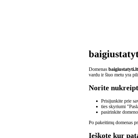
baigiustatyt
Domenas
baigiustatyti.lt
vardu ir šiuo metu yra pi
Norite nukreipti
Prisijunkite prie 
ties skyriumi "Pas
pasirinkite domen
Po pakeitimų domenas pra
Ieškote kur pata