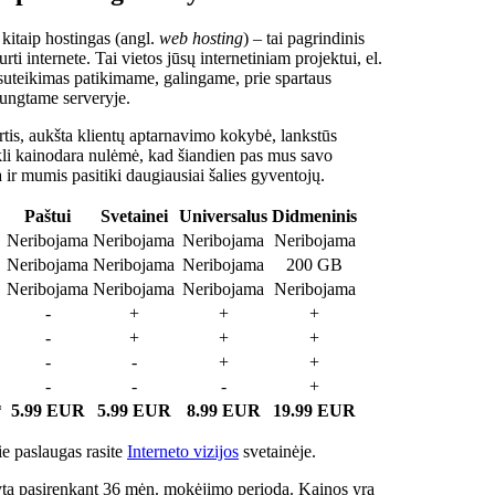
 kitaip hostingas (angl.
web hosting
) – tai pagrindinis
rti internete. Tai vietos jūsų internetiniam projektui, el.
suteikimas patikimame, galingame, prie spartaus
jungtame serveryje.
tis, aukšta klientų aptarnavimo kokybė, lankstūs
ukli kainodara nulėmė, kad šiandien pas mus savo
a ir mumis pasitiki daugiausiai šalies gyventojų.
Paštui
Svetainei
Universalus
Didmeninis
Neribojama
Neribojama
Neribojama
Neribojama
Neribojama
Neribojama
Neribojama
200 GB
Neribojama
Neribojama
Neribojama
Neribojama
-
+
+
+
-
+
+
+
-
-
+
+
-
-
-
+
*
5.99 EUR
5.99 EUR
8.99 EUR
19.99 EUR
e paslaugas rasite
Interneto vizijos
svetainėje.
ta pasirenkant 36 mėn. mokėjimo periodą. Kainos yra