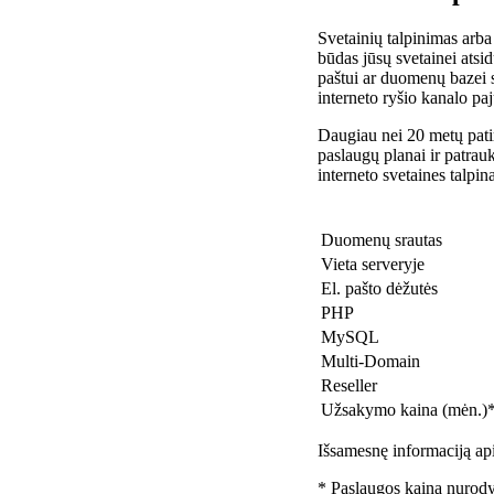
Svetainių talpinimas arba
būdas jūsų svetainei atsidu
paštui ar duomenų bazei 
interneto ryšio kanalo pa
Daugiau nei 20 metų patir
paslaugų planai ir patra
interneto svetaines talpin
Duomenų srautas
Vieta serveryje
El. pašto dėžutės
PHP
MySQL
Multi-Domain
Reseller
Užsakymo kaina (mėn.)
Išsamesnę informaciją api
* Paslaugos kaina nurody