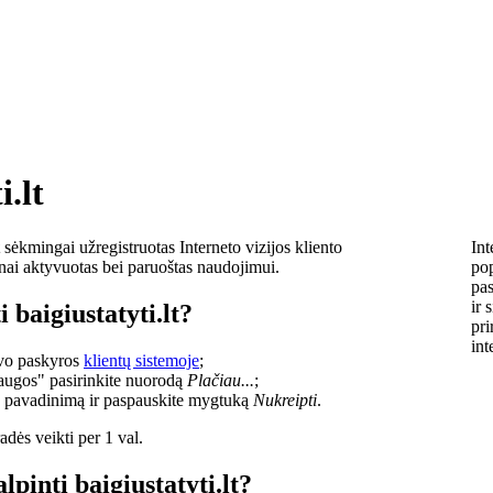
i.lt
sėkmingai užregistruotas Interneto vizijos kliento
Int
lnai aktyvuotas bei paruoštas naudojimui.
pop
pas
ir 
 baigiustatyti.lt?
pri
int
savo paskyros
klientų sistemoje
;
laugos" pasirinkite nuorodą
Plačiau...
;
o pavadinimą ir paspauskite mygtuką
Nukreipti
.
dės veikti per 1 val.
lpinti baigiustatyti.lt?