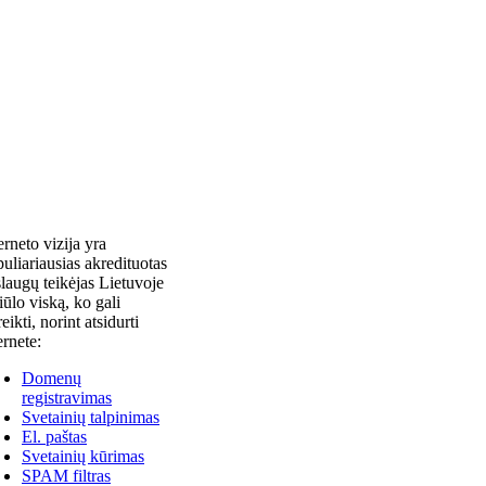
erneto vizija yra
uliariausias akredituotas
laugų teikėjas Lietuvoje
siūlo viską, ko gali
reikti, norint atsidurti
ernete:
Domenų
registravimas
Svetainių talpinimas
El. paštas
Svetainių kūrimas
SPAM filtras