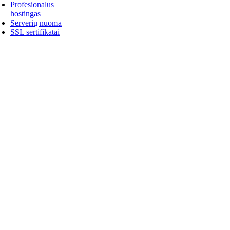
Profesionalus
hostingas
Serverių nuoma
SSL sertifikatai