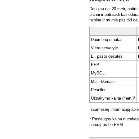
Daugiau nei 20 metų patirti
planai ir patraukli kainoda
talpina ir mumis pasitiki da
Duomenų srautas
Vieta serveryje
El. pašto dėžutės
PHP
MySQL
Multi-Domain
Reseller
Užsakymo kaina (mėn.)*
Išsamesnę informaciją apie
* Paslaugos kaina nurodyta
nurodytos be PVM.