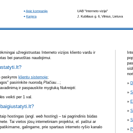
kmingai užregistruotas Interneto vizijos kliento vardu ir
Int
otas bei paruoštas naudojimui.
pop
pas
statyti.lt?
siū
nor
vo paskyros
klientų sistemoje
;
ugos" pasirinkite nuorodą
Plačiau...
;
D
pavadinimą ir paspauskite mygtuką
Nukreipti
.
S
s veikti per 1 val.
E
baigiustatyti.lt?
S
itaip hostingas (angl.
web hosting
) – tai pagrindinis būdas
S
rnete. Tai vietos jūsų internetiniam projektui, el. paštui ar
atikimame, galingame, prie spartaus interneto ryšio kanalo
P