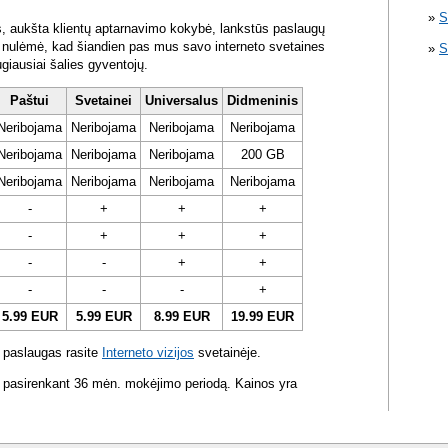
S
s, aukšta klientų aptarnavimo kokybė, lankstūs paslaugų
ra nulėmė, kad šiandien pas mus savo interneto svetaines
S
ugiausiai šalies gyventojų.
Paštui
Svetainei
Universalus
Didmeninis
Neribojama
Neribojama
Neribojama
Neribojama
Neribojama
Neribojama
Neribojama
200 GB
Neribojama
Neribojama
Neribojama
Neribojama
-
+
+
+
-
+
+
+
-
-
+
+
-
-
-
+
5.99 EUR
5.99 EUR
8.99 EUR
19.99 EUR
 paslaugas rasite
Interneto vizijos
svetainėje.
 pasirenkant 36 mėn. mokėjimo periodą. Kainos yra