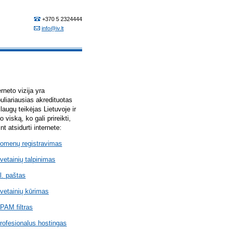
erneto vizija yra
uliariausias akredituotas
laugų teikėjas Lietuvoje ir
lo viską, ko gali prireikti,
int atsidurti internete:
omenų registravimas
vetainių talpinimas
l. paštas
vetainių kūrimas
PAM filtras
rofesionalus hostingas