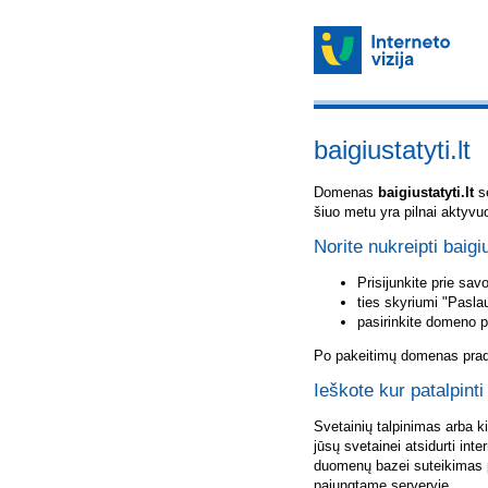
baigiustatyti.lt
Domenas
baigiustatyti.lt
sė
šiuo metu yra pilnai aktyvu
Norite nukreipti baigiu
Prisijunkite prie sa
ties skyriumi "Pasla
pasirinkite domeno 
Po pakeitimų domenas pradė
Ieškote kur patalpinti 
Svetainių talpinimas arba k
jūsų svetainei atsidurti inte
duomenų bazei suteikimas p
pajungtame serveryje.