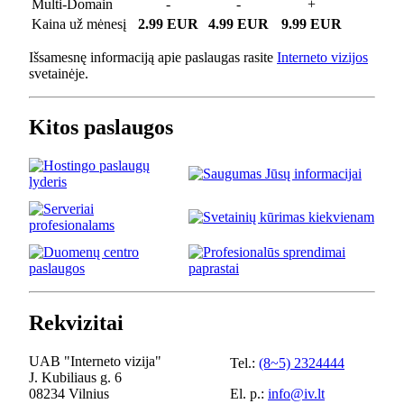
Multi-Domain
-
-
+
Kaina už mėnesį
2.99 EUR
4.99 EUR
9.99 EUR
Išsamesnę informaciją apie paslaugas rasite
Interneto vizijos
svetainėje.
Kitos paslaugos
Rekvizitai
UAB "Interneto vizija"
Tel.:
(8~5) 2324444
J. Kubiliaus g. 6
08234 Vilnius
El. p.:
info@iv.lt