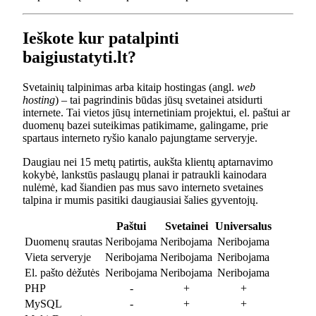
Ieškote kur patalpinti
baigiustatyti.lt?
Svetainių talpinimas arba kitaip hostingas (angl.
web
hosting
) – tai pagrindinis būdas jūsų svetainei atsidurti
internete. Tai vietos jūsų internetiniam projektui, el. paštui ar
duomenų bazei suteikimas patikimame, galingame, prie
spartaus interneto ryšio kanalo pajungtame serveryje.
Daugiau nei 15 metų patirtis, aukšta klientų aptarnavimo
kokybė, lankstūs paslaugų planai ir patraukli kainodara
nulėmė, kad šiandien pas mus savo interneto svetaines
talpina ir mumis pasitiki daugiausiai šalies gyventojų.
Paštui
Svetainei
Universalus
Duomenų srautas
Neribojama
Neribojama
Neribojama
Vieta serveryje
Neribojama
Neribojama
Neribojama
El. pašto dėžutės
Neribojama
Neribojama
Neribojama
PHP
-
+
+
MySQL
-
+
+