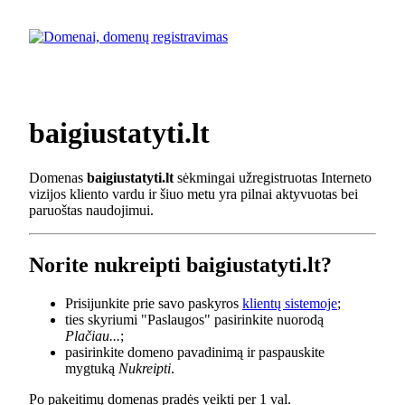
baigiustatyti.lt
Domenas
baigiustatyti.lt
sėkmingai užregistruotas Interneto
vizijos kliento vardu ir šiuo metu yra pilnai aktyvuotas bei
paruoštas naudojimui.
Norite nukreipti baigiustatyti.lt?
Prisijunkite prie savo paskyros
klientų sistemoje
;
ties skyriumi "Paslaugos" pasirinkite nuorodą
Plačiau...
;
pasirinkite domeno pavadinimą ir paspauskite
mygtuką
Nukreipti
.
Po pakeitimų domenas pradės veikti per 1 val.