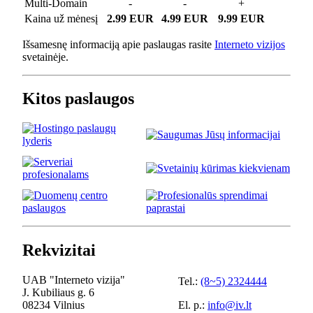
Multi-Domain
-
-
+
Kaina už mėnesį
2.99 EUR
4.99 EUR
9.99 EUR
Išsamesnę informaciją apie paslaugas rasite
Interneto vizijos
svetainėje.
Kitos paslaugos
Rekvizitai
UAB "Interneto vizija"
Tel.:
(8~5) 2324444
J. Kubiliaus g. 6
08234 Vilnius
El. p.:
info@iv.lt