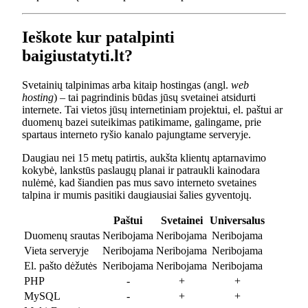
Ieškote kur patalpinti
baigiustatyti.lt?
Svetainių talpinimas arba kitaip hostingas (angl.
web
hosting
) – tai pagrindinis būdas jūsų svetainei atsidurti
internete. Tai vietos jūsų internetiniam projektui, el. paštui ar
duomenų bazei suteikimas patikimame, galingame, prie
spartaus interneto ryšio kanalo pajungtame serveryje.
Daugiau nei 15 metų patirtis, aukšta klientų aptarnavimo
kokybė, lankstūs paslaugų planai ir patraukli kainodara
nulėmė, kad šiandien pas mus savo interneto svetaines
talpina ir mumis pasitiki daugiausiai šalies gyventojų.
Paštui
Svetainei
Universalus
Duomenų srautas
Neribojama
Neribojama
Neribojama
Vieta serveryje
Neribojama
Neribojama
Neribojama
El. pašto dėžutės
Neribojama
Neribojama
Neribojama
PHP
-
+
+
MySQL
-
+
+