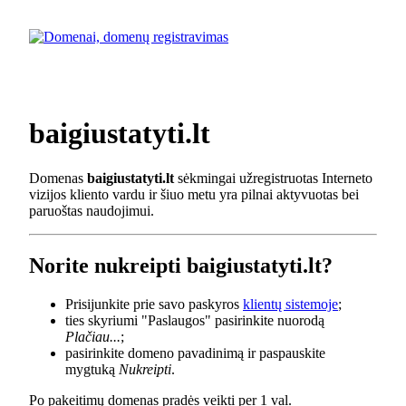
baigiustatyti.lt
Domenas
baigiustatyti.lt
sėkmingai užregistruotas Interneto
vizijos kliento vardu ir šiuo metu yra pilnai aktyvuotas bei
paruoštas naudojimui.
Norite nukreipti baigiustatyti.lt?
Prisijunkite prie savo paskyros
klientų sistemoje
;
ties skyriumi "Paslaugos" pasirinkite nuorodą
Plačiau...
;
pasirinkite domeno pavadinimą ir paspauskite
mygtuką
Nukreipti
.
Po pakeitimų domenas pradės veikti per 1 val.