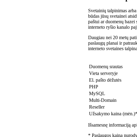
Svetainių talpinimas arba
būdas jūsų svetainei atsidu
paštui ar duomenų bazei 
interneto ryšio kanalo pa
Daugiau nei 20 metų patir
paslaugų planai ir patra
interneto svetaines talpin
Duomenų srautas
Vieta serveryje
El. pašto dėžutės
PHP
MySQL
Multi-Domain
Reseller
Užsakymo kaina (mėn.)
Išsamesnę informaciją api
* Paslaugos kaina nurody