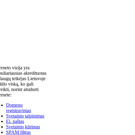
erneto vizija yra
uliariausias akredituotas
laugų teikėjas Lietuvoje
siūlo viską, ko gali
reikti, norint atsidurti
ernete:
Domenų
registravimas
Svetainių talpinimas
El. paštas
Svetainių kūrimas
SPAM filtras