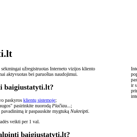
i.lt
sėkmingai užregistruotas Interneto vizijos kliento
Int
lnai aktyvuotas bei paruoštas naudojimui.
pop
pas
ir 
 baigiustatyti.lt?
pri
int
savo paskyros
klientų sistemoje
;
laugos" pasirinkite nuorodą
Plačiau...
;
o pavadinimą ir paspauskite mygtuką
Nukreipti
.
dės veikti per 1 val.
lpinti baigiustatyti.lt?