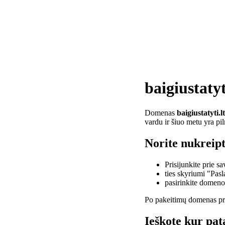
baigiustatyt
Domenas
baigiustatyti.lt
vardu ir šiuo metu yra pi
Norite nukreipti
Prisijunkite prie 
ties skyriumi "Pas
pasirinkite domen
Po pakeitimų domenas pra
Ieškote kur pata