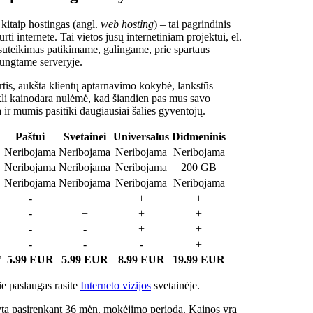
 kitaip hostingas (angl.
web hosting
) – tai pagrindinis
rti internete. Tai vietos jūsų internetiniam projektui, el.
suteikimas patikimame, galingame, prie spartaus
jungtame serveryje.
tis, aukšta klientų aptarnavimo kokybė, lankstūs
ukli kainodara nulėmė, kad šiandien pas mus savo
a ir mumis pasitiki daugiausiai šalies gyventojų.
Paštui
Svetainei
Universalus
Didmeninis
Neribojama
Neribojama
Neribojama
Neribojama
Neribojama
Neribojama
Neribojama
200 GB
Neribojama
Neribojama
Neribojama
Neribojama
-
+
+
+
-
+
+
+
-
-
+
+
-
-
-
+
*
5.99 EUR
5.99 EUR
8.99 EUR
19.99 EUR
e paslaugas rasite
Interneto vizijos
svetainėje.
ta pasirenkant 36 mėn. mokėjimo periodą. Kainos yra