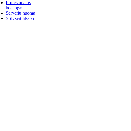
Profesionalus
hostingas
Serverių nuoma
SSL sertifikatai