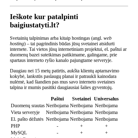
Ieškote kur patalpinti
baigiustatyti.lt?
Svetainių talpinimas arba kitaip hostingas (angl.
web
hosting
) – tai pagrindinis būdas jūsų svetainei atsidurti
internete. Tai vietos jūsų internetiniam projektui, el. paštui ar
duomenų bazei suteikimas patikimame, galingame, prie
spartaus interneto ryšio kanalo pajungtame serveryje.
Daugiau nei 15 metų patirtis, aukšta klientų aptarnavimo
kokybė, lankstūs paslaugų planai ir patraukli kainodara
nulėmė, kad šiandien pas mus savo interneto svetaines
talpina ir mumis pasitiki daugiausiai šalies gyventojų.
Paštui
Svetainei
Universalus
Duomenų srautas
Neribojama
Neribojama
Neribojama
Vieta serveryje
Neribojama
Neribojama
Neribojama
El. pašto dėžutės
Neribojama
Neribojama
Neribojama
PHP
-
+
+
MySQL
-
+
+