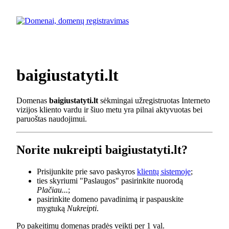
baigiustatyti.lt
Domenas
baigiustatyti.lt
sėkmingai užregistruotas Interneto
vizijos kliento vardu ir šiuo metu yra pilnai aktyvuotas bei
paruoštas naudojimui.
Norite nukreipti baigiustatyti.lt?
Prisijunkite prie savo paskyros
klientų sistemoje
;
ties skyriumi "Paslaugos" pasirinkite nuorodą
Plačiau...
;
pasirinkite domeno pavadinimą ir paspauskite
mygtuką
Nukreipti
.
Po pakeitimų domenas pradės veikti per 1 val.