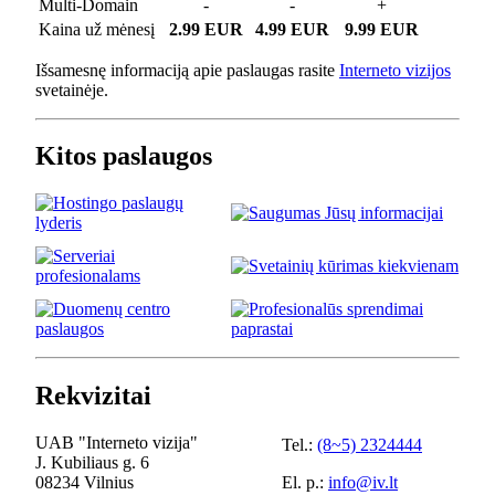
Multi-Domain
-
-
+
Kaina už mėnesį
2.99 EUR
4.99 EUR
9.99 EUR
Išsamesnę informaciją apie paslaugas rasite
Interneto vizijos
svetainėje.
Kitos paslaugos
Rekvizitai
UAB "Interneto vizija"
Tel.:
(8~5) 2324444
J. Kubiliaus g. 6
08234 Vilnius
El. p.:
info@iv.lt