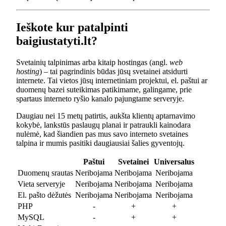
Ieškote kur patalpinti
baigiustatyti.lt?
Svetainių talpinimas arba kitaip hostingas (angl.
web
hosting
) – tai pagrindinis būdas jūsų svetainei atsidurti
internete. Tai vietos jūsų internetiniam projektui, el. paštui ar
duomenų bazei suteikimas patikimame, galingame, prie
spartaus interneto ryšio kanalo pajungtame serveryje.
Daugiau nei 15 metų patirtis, aukšta klientų aptarnavimo
kokybė, lankstūs paslaugų planai ir patraukli kainodara
nulėmė, kad šiandien pas mus savo interneto svetaines
talpina ir mumis pasitiki daugiausiai šalies gyventojų.
Paštui
Svetainei
Universalus
Duomenų srautas
Neribojama
Neribojama
Neribojama
Vieta serveryje
Neribojama
Neribojama
Neribojama
El. pašto dėžutės
Neribojama
Neribojama
Neribojama
PHP
-
+
+
MySQL
-
+
+