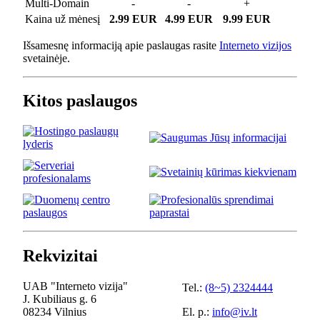
Multi-Domain
-
-
+
Kaina už mėnesį
2.99 EUR
4.99 EUR
9.99 EUR
Išsamesnę informaciją apie paslaugas rasite
Interneto vizijos
svetainėje.
Kitos paslaugos
Rekvizitai
UAB "Interneto vizija"
Tel.:
(8~5) 2324444
J. Kubiliaus g. 6
08234 Vilnius
El. p.:
info@iv.lt