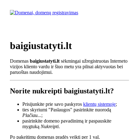
baigiustatyti.lt
Domenas
baigiustatyti.lt
sėkmingai užregistruotas Interneto
vizijos kliento vardu ir šiuo metu yra pilnai aktyvuotas bei
paruoštas naudojimui.
Norite nukreipti baigiustatyti.lt?
Prisijunkite prie savo paskyros
klientų sistemoje
;
ties skyriumi "Paslaugos" pasirinkite nuorodą
Plačiau...
;
pasirinkite domeno pavadinimą ir paspauskite
mygtuką
Nukreipti
.
Po pakeitimų domenas pradės veikti per 1 val.