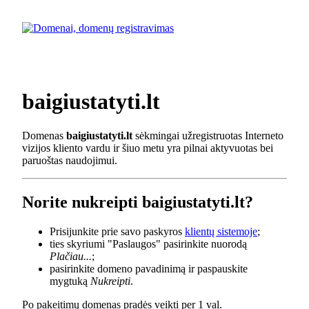
baigiustatyti.lt
Domenas
baigiustatyti.lt
sėkmingai užregistruotas Interneto
vizijos kliento vardu ir šiuo metu yra pilnai aktyvuotas bei
paruoštas naudojimui.
Norite nukreipti baigiustatyti.lt?
Prisijunkite prie savo paskyros
klientų sistemoje
;
ties skyriumi "Paslaugos" pasirinkite nuorodą
Plačiau...
;
pasirinkite domeno pavadinimą ir paspauskite
mygtuką
Nukreipti
.
Po pakeitimų domenas pradės veikti per 1 val.