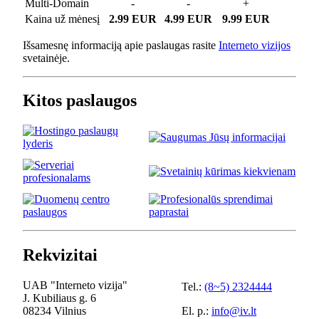
Multi-Domain
-
-
+
Kaina už mėnesį
2.99 EUR
4.99 EUR
9.99 EUR
Išsamesnę informaciją apie paslaugas rasite
Interneto vizijos
svetainėje.
Kitos paslaugos
Rekvizitai
UAB "Interneto vizija"
Tel.:
(8~5) 2324444
J. Kubiliaus g. 6
08234 Vilnius
El. p.:
info@iv.lt