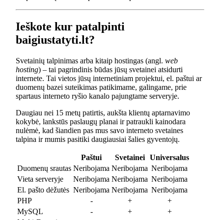
Ieškote kur patalpinti
baigiustatyti.lt?
Svetainių talpinimas arba kitaip hostingas (angl.
web
hosting
) – tai pagrindinis būdas jūsų svetainei atsidurti
internete. Tai vietos jūsų internetiniam projektui, el. paštui ar
duomenų bazei suteikimas patikimame, galingame, prie
spartaus interneto ryšio kanalo pajungtame serveryje.
Daugiau nei 15 metų patirtis, aukšta klientų aptarnavimo
kokybė, lankstūs paslaugų planai ir patraukli kainodara
nulėmė, kad šiandien pas mus savo interneto svetaines
talpina ir mumis pasitiki daugiausiai šalies gyventojų.
Paštui
Svetainei
Universalus
Duomenų srautas
Neribojama
Neribojama
Neribojama
Vieta serveryje
Neribojama
Neribojama
Neribojama
El. pašto dėžutės
Neribojama
Neribojama
Neribojama
PHP
-
+
+
MySQL
-
+
+