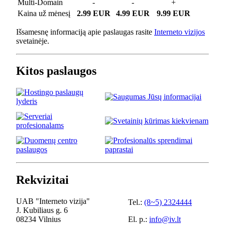
Multi-Domain
-
-
+
Kaina už mėnesį
2.99 EUR
4.99 EUR
9.99 EUR
Išsamesnę informaciją apie paslaugas rasite
Interneto vizijos
svetainėje.
Kitos paslaugos
Rekvizitai
UAB "Interneto vizija"
Tel.:
(8~5) 2324444
J. Kubiliaus g. 6
08234 Vilnius
El. p.:
info@iv.lt