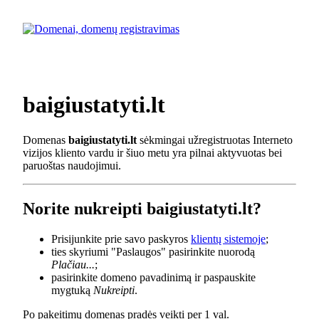
baigiustatyti.lt
Domenas
baigiustatyti.lt
sėkmingai užregistruotas Interneto
vizijos kliento vardu ir šiuo metu yra pilnai aktyvuotas bei
paruoštas naudojimui.
Norite nukreipti baigiustatyti.lt?
Prisijunkite prie savo paskyros
klientų sistemoje
;
ties skyriumi "Paslaugos" pasirinkite nuorodą
Plačiau...
;
pasirinkite domeno pavadinimą ir paspauskite
mygtuką
Nukreipti
.
Po pakeitimų domenas pradės veikti per 1 val.