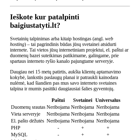
Ieškote kur patalpinti
baigiustatyti.lt?
Svetainių talpinimas arba kitaip hostingas (angl.
web
hosting
) – tai pagrindinis būdas jūsų svetainei atsidurti
internete. Tai vietos jūsų internetiniam projektui, el. paštui ar
duomenų bazei suteikimas patikimame, galingame, prie
spartaus interneto ryšio kanalo pajungtame serveryje.
Daugiau nei 15 metų patirtis, aukšta klientų aptarnavimo
kokybė, lankstūs paslaugų planai ir patraukli kainodara
nulėmė, kad šiandien pas mus savo interneto svetaines
talpina ir mumis pasitiki daugiausiai šalies gyventojų.
Paštui
Svetainei
Universalus
Duomenų srautas
Neribojama
Neribojama
Neribojama
Vieta serveryje
Neribojama
Neribojama
Neribojama
El. pašto dėžutės
Neribojama
Neribojama
Neribojama
PHP
-
+
+
MySQL
-
+
+