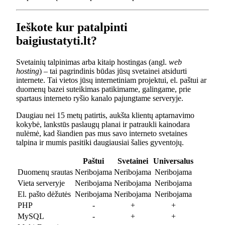
Ieškote kur patalpinti
baigiustatyti.lt?
Svetainių talpinimas arba kitaip hostingas (angl.
web
hosting
) – tai pagrindinis būdas jūsų svetainei atsidurti
internete. Tai vietos jūsų internetiniam projektui, el. paštui ar
duomenų bazei suteikimas patikimame, galingame, prie
spartaus interneto ryšio kanalo pajungtame serveryje.
Daugiau nei 15 metų patirtis, aukšta klientų aptarnavimo
kokybė, lankstūs paslaugų planai ir patraukli kainodara
nulėmė, kad šiandien pas mus savo interneto svetaines
talpina ir mumis pasitiki daugiausiai šalies gyventojų.
Paštui
Svetainei
Universalus
Duomenų srautas
Neribojama
Neribojama
Neribojama
Vieta serveryje
Neribojama
Neribojama
Neribojama
El. pašto dėžutės
Neribojama
Neribojama
Neribojama
PHP
-
+
+
MySQL
-
+
+