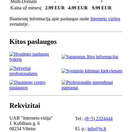
Multi-Domain
-
-
+
Kaina už mėnesį
2.99 EUR
4.99 EUR
9.99 EUR
Išsamesnę informaciją apie paslaugas rasite
Interneto vizijos
svetainėje.
Kitos paslaugos
Rekvizitai
UAB "Interneto vizija"
Tel.:
(8~5) 2324444
J. Kubiliaus g. 6
08234 Vilnius
El. p.:
info@iv.lt