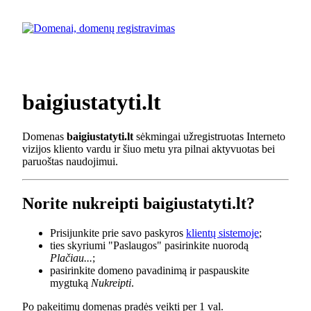
baigiustatyti.lt
Domenas
baigiustatyti.lt
sėkmingai užregistruotas Interneto
vizijos kliento vardu ir šiuo metu yra pilnai aktyvuotas bei
paruoštas naudojimui.
Norite nukreipti baigiustatyti.lt?
Prisijunkite prie savo paskyros
klientų sistemoje
;
ties skyriumi "Paslaugos" pasirinkite nuorodą
Plačiau...
;
pasirinkite domeno pavadinimą ir paspauskite
mygtuką
Nukreipti
.
Po pakeitimų domenas pradės veikti per 1 val.