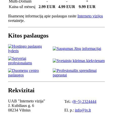
Multi-Domain
-
-
+
Kaina už mėnesį
2.99 EUR
4.99 EUR
9.99 EUR
Išsamesnę informaciją apie paslaugas rasite
Interneto vizijos
svetainėje.
Kitos paslaugos
Rekvizitai
UAB "Interneto vizija"
Tel.:
(8~5) 2324444
J. Kubiliaus g. 6
08234 Vilnius
El. p.:
info@iv.lt