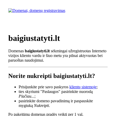
baigiustatyti.lt
Domenas
baigiustatyti.lt
sėkmingai užregistruotas Interneto
vizijos kliento vardu ir šiuo metu yra pilnai aktyvuotas bei
paruoštas naudojimui.
Norite nukreipti baigiustatyti.lt?
Prisijunkite prie savo paskyros
klientų sistemoje
;
ties skyriumi "Paslaugos" pasirinkite nuorodą
Plačiau...
;
pasirinkite domeno pavadinimą ir paspauskite
mygtuką
Nukreipti
.
Po pakeitimų domenas pradės veikti per 1 val.