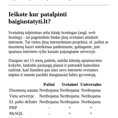
Ieškote kur patalpinti
baigiustatyti.lt?
Svetainių talpinimas arba kitaip hostingas (angl.
web
hosting
) – tai pagrindinis būdas jūsų svetainei atsidurti
internete. Tai vietos jūsų internetiniam projektui, el. paštui ar
duomenų bazei suteikimas patikimame, galingame, prie
spartaus interneto ryšio kanalo pajungtame serveryje.
Daugiau nei 15 metų patirtis, aukšta klientų aptarnavimo
kokybė, lankstūs paslaugų planai ir patraukli kainodara
nulėmė, kad šiandien pas mus savo interneto svetaines
talpina ir mumis pasitiki daugiausiai šalies gyventojų.
Paštui
Svetainei
Universalus
Duomenų srautas
Neribojama
Neribojama
Neribojama
Vieta serveryje
Neribojama
Neribojama
Neribojama
El. pašto dėžutės
Neribojama
Neribojama
Neribojama
PHP
-
+
+
MySQL
-
+
+