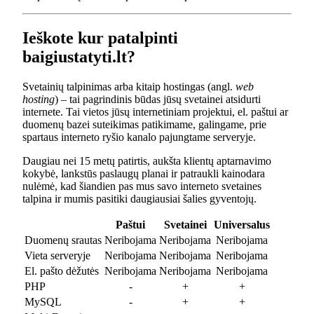
Ieškote kur patalpinti
baigiustatyti.lt?
Svetainių talpinimas arba kitaip hostingas (angl.
web
hosting
) – tai pagrindinis būdas jūsų svetainei atsidurti
internete. Tai vietos jūsų internetiniam projektui, el. paštui ar
duomenų bazei suteikimas patikimame, galingame, prie
spartaus interneto ryšio kanalo pajungtame serveryje.
Daugiau nei 15 metų patirtis, aukšta klientų aptarnavimo
kokybė, lankstūs paslaugų planai ir patraukli kainodara
nulėmė, kad šiandien pas mus savo interneto svetaines
talpina ir mumis pasitiki daugiausiai šalies gyventojų.
Paštui
Svetainei
Universalus
Duomenų srautas
Neribojama
Neribojama
Neribojama
Vieta serveryje
Neribojama
Neribojama
Neribojama
El. pašto dėžutės
Neribojama
Neribojama
Neribojama
PHP
-
+
+
MySQL
-
+
+