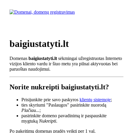
baigiustatyti.lt
Domenas
baigiustatyti.lt
sėkmingai užregistruotas Interneto
vizijos kliento vardu ir šiuo metu yra pilnai aktyvuotas bei
paruoštas naudojimui.
Norite nukreipti baigiustatyti.lt?
Prisijunkite prie savo paskyros
klientų sistemoje
;
ties skyriumi "Paslaugos" pasirinkite nuorodą
Plačiau...
;
pasirinkite domeno pavadinimą ir paspauskite
mygtuką
Nukreipti
.
Po pakeitimų domenas pradės veikti per 1 val.