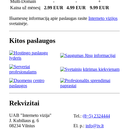
Multi-Domain
-
-
+
Kaina už mėnesį
2.99 EUR
4.99 EUR
9.99 EUR
Išsamesnę informaciją apie paslaugas rasite
Interneto vizijos
svetainėje.
Kitos paslaugos
Rekvizitai
UAB "Interneto vizija"
Tel.:
(8~5) 2324444
J. Kubiliaus g. 6
08234 Vilnius
El. p.:
info@iv.lt