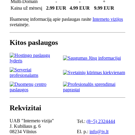
Multi-Domain
-
-
+
Kaina už mėnesį
2.99 EUR
4.99 EUR
9.99 EUR
Išsamesnę informaciją apie paslaugas rasite
Interneto vizijos
svetainėje.
Kitos paslaugos
Rekvizitai
UAB "Interneto vizija"
Tel.:
(8~5) 2324444
J. Kubiliaus g. 6
08234 Vilnius
El. p.:
info@iv.lt