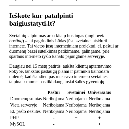
Ieškote kur patalpinti
baigiustatyti.lt?
Svetainių talpinimas arba kitaip hostingas (angl.
web
hosting
) – tai pagrindinis būdas jūsų svetainei atsidurti
internete. Tai vietos jūsų internetiniam projektui, el. paštui ar
duomenų bazei suteikimas patikimame, galingame, prie
spartaus interneto ryšio kanalo pajungtame serveryje.
Daugiau nei 15 metų patirtis, aukšta klientų aptarnavimo
kokybė, lankstūs paslaugų planai ir patraukli kainodara
nulėmė, kad šiandien pas mus savo interneto svetaines
talpina ir mumis pasitiki daugiausiai šalies gyventojų.
Paštui
Svetainei
Universalus
Duomenų srautas
Neribojama
Neribojama
Neribojama
Vieta serveryje
Neribojama
Neribojama
Neribojama
El. pašto dėžutės
Neribojama
Neribojama
Neribojama
PHP
-
+
+
MySQL
-
+
+