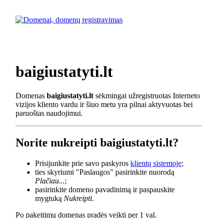
baigiustatyti.lt
Domenas
baigiustatyti.lt
sėkmingai užregistruotas Interneto
vizijos kliento vardu ir šiuo metu yra pilnai aktyvuotas bei
paruoštas naudojimui.
Norite nukreipti baigiustatyti.lt?
Prisijunkite prie savo paskyros
klientų sistemoje
;
ties skyriumi "Paslaugos" pasirinkite nuorodą
Plačiau...
;
pasirinkite domeno pavadinimą ir paspauskite
mygtuką
Nukreipti
.
Po pakeitimų domenas pradės veikti per 1 val.