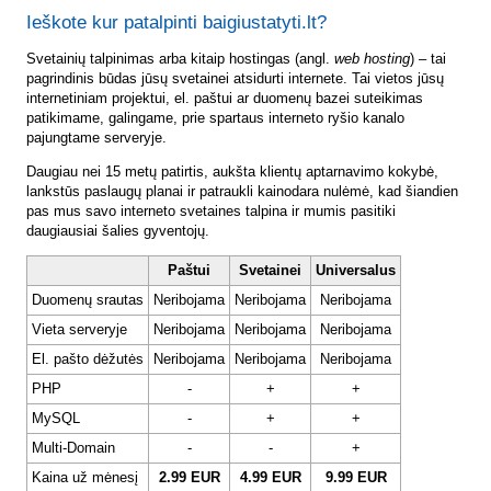
Ieškote kur patalpinti baigiustatyti.lt?
Svetainių talpinimas arba kitaip hostingas (angl.
web hosting
) – tai
pagrindinis būdas jūsų svetainei atsidurti internete. Tai vietos jūsų
internetiniam projektui, el. paštui ar duomenų bazei suteikimas
patikimame, galingame, prie spartaus interneto ryšio kanalo
pajungtame serveryje.
Daugiau nei 15 metų patirtis, aukšta klientų aptarnavimo kokybė,
lankstūs paslaugų planai ir patraukli kainodara nulėmė, kad šiandien
pas mus savo interneto svetaines talpina ir mumis pasitiki
daugiausiai šalies gyventojų.
Paštui
Svetainei
Universalus
Duomenų srautas
Neribojama
Neribojama
Neribojama
Vieta serveryje
Neribojama
Neribojama
Neribojama
El. pašto dėžutės
Neribojama
Neribojama
Neribojama
PHP
-
+
+
MySQL
-
+
+
Multi-Domain
-
-
+
Kaina už mėnesį
2.99 EUR
4.99 EUR
9.99 EUR