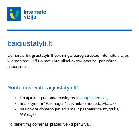
baigiustatyti.lt
Domenas
baigiustatyti.lt
sėkmingai užregistruotas Interneto vizijos
kliento vardu ir šiuo metu yra pilnai aktyvuotas bei paruoštas
naudojimui.
Norite nukreipti baigiustatyti.lt?
Prisijunkite prie savo paskyros
klientų sistemoje
;
ties skyriumi "Paslaugos" pasirinkite nuorodą
Plačiau...
;
pasirinkite domeno pavadinimą ir paspauskite mygtuką
Nukreipti
.
Po pakeitimų domenas pradės veikti per 1 val.