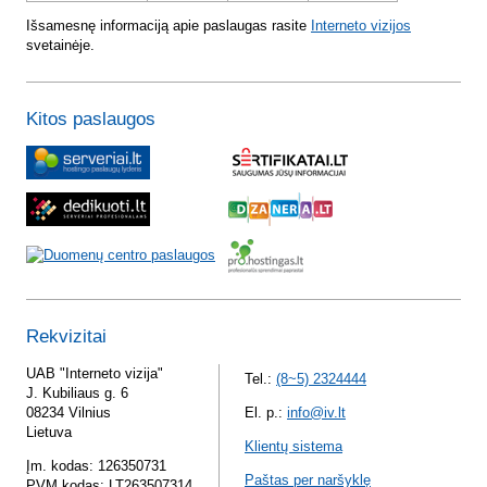
Išsamesnę informaciją apie paslaugas rasite
Interneto vizijos
svetainėje.
Kitos paslaugos
Rekvizitai
UAB "Interneto vizija"
Tel.:
(8~5) 2324444
J. Kubiliaus g. 6
08234 Vilnius
El. p.:
info@iv.lt
Lietuva
Klientų sistema
Įm. kodas: 126350731
Paštas per naršyklę
PVM kodas: LT263507314