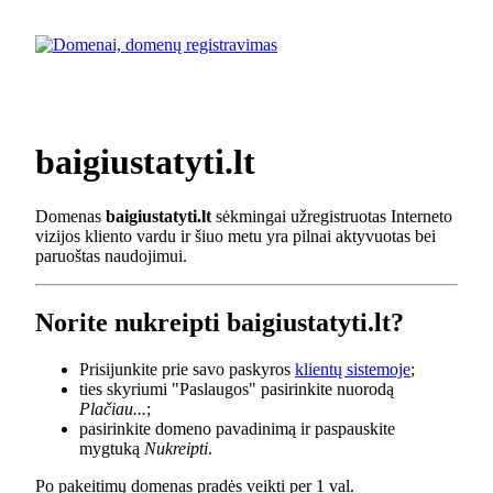
baigiustatyti.lt
Domenas
baigiustatyti.lt
sėkmingai užregistruotas Interneto
vizijos kliento vardu ir šiuo metu yra pilnai aktyvuotas bei
paruoštas naudojimui.
Norite nukreipti baigiustatyti.lt?
Prisijunkite prie savo paskyros
klientų sistemoje
;
ties skyriumi "Paslaugos" pasirinkite nuorodą
Plačiau...
;
pasirinkite domeno pavadinimą ir paspauskite
mygtuką
Nukreipti
.
Po pakeitimų domenas pradės veikti per 1 val.