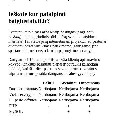
Ieškote kur patalpinti
baigiustatyti.lt?
Svetainių talpinimas arba kitaip hostingas (angl.
web
hosting
) – tai pagrindinis būdas jūsų svetainei atsidurti
internete. Tai vietos jūsų internetiniam projektui, el. paštui ar
duomenų bazei suteikimas patikimame, galingame, prie
spartaus interneto ryšio kanalo pajungtame serveryje.
Daugiau nei 15 metų patirtis, aukšta klientų aptarnavimo
kokybė, lankstūs paslaugų planai ir patraukli kainodara
nulėmė, kad šiandien pas mus savo interneto svetaines
talpina ir mumis pasitiki daugiausiai šalies gyventojų.
Paštui
Svetainei
Universalus
Duomenų srautas
Neribojama
Neribojama
Neribojama
Vieta serveryje
Neribojama
Neribojama
Neribojama
El. pašto dėžutės
Neribojama
Neribojama
Neribojama
PHP
-
+
+
MySQL
-
+
+