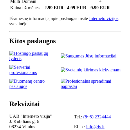
Multi-Domain
-
-
+
Kaina už mėnesį
2.99 EUR
4.99 EUR
9.99 EUR
Išsamesnę informaciją apie paslaugas rasite
Interneto vizijos
svetainėje.
Kitos paslaugos
Rekvizitai
UAB "Interneto vizija"
Tel.:
(8~5) 2324444
J. Kubiliaus g. 6
08234 Vilnius
El. p.:
info@iv.lt