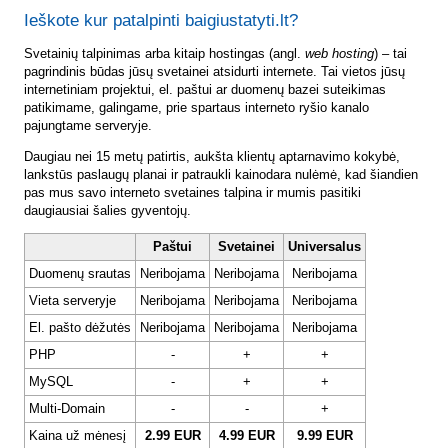
Ieškote kur patalpinti baigiustatyti.lt?
Svetainių talpinimas arba kitaip hostingas (angl.
web hosting
) – tai
pagrindinis būdas jūsų svetainei atsidurti internete. Tai vietos jūsų
internetiniam projektui, el. paštui ar duomenų bazei suteikimas
patikimame, galingame, prie spartaus interneto ryšio kanalo
pajungtame serveryje.
Daugiau nei 15 metų patirtis, aukšta klientų aptarnavimo kokybė,
lankstūs paslaugų planai ir patraukli kainodara nulėmė, kad šiandien
pas mus savo interneto svetaines talpina ir mumis pasitiki
daugiausiai šalies gyventojų.
Paštui
Svetainei
Universalus
Duomenų srautas
Neribojama
Neribojama
Neribojama
Vieta serveryje
Neribojama
Neribojama
Neribojama
El. pašto dėžutės
Neribojama
Neribojama
Neribojama
PHP
-
+
+
MySQL
-
+
+
Multi-Domain
-
-
+
Kaina už mėnesį
2.99 EUR
4.99 EUR
9.99 EUR