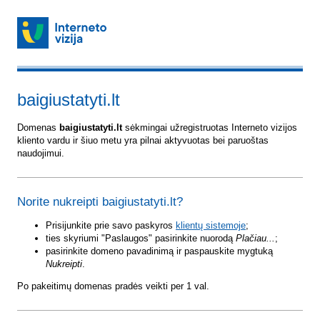
baigiustatyti.lt
Domenas
baigiustatyti.lt
sėkmingai užregistruotas Interneto vizijos
kliento vardu ir šiuo metu yra pilnai aktyvuotas bei paruoštas
naudojimui.
Norite nukreipti baigiustatyti.lt?
Prisijunkite prie savo paskyros
klientų sistemoje
;
ties skyriumi "Paslaugos" pasirinkite nuorodą
Plačiau...
;
pasirinkite domeno pavadinimą ir paspauskite mygtuką
Nukreipti
.
Po pakeitimų domenas pradės veikti per 1 val.