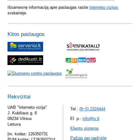
Išsamesnę informaciją apie paslaugas rasite
Interneto vizijos
svetainėje.
Kitos paslaugos
Rekvizitai
UAB "Interneto vizija"
Tel.:
(8~5) 2324444
J. Kubiliaus g. 6
08234 Vilnius
El. p.:
info@iv.lt
Lietuva
Klientų sistema
Įm. kodas: 126350731
Paštas per naršyklę
PVM kodas: LT263507314