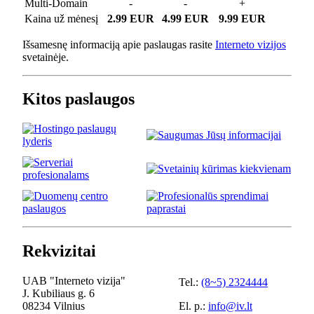
Multi-Domain
-
-
+
Kaina už mėnesį
2.99 EUR
4.99 EUR
9.99 EUR
Išsamesnę informaciją apie paslaugas rasite
Interneto vizijos
svetainėje.
Kitos paslaugos
Rekvizitai
UAB "Interneto vizija"
Tel.:
(8~5) 2324444
J. Kubiliaus g. 6
08234 Vilnius
El. p.:
info@iv.lt