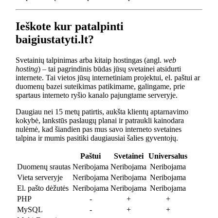
Ieškote kur patalpinti
baigiustatyti.lt?
Svetainių talpinimas arba kitaip hostingas (angl.
web
hosting
) – tai pagrindinis būdas jūsų svetainei atsidurti
internete. Tai vietos jūsų internetiniam projektui, el. paštui ar
duomenų bazei suteikimas patikimame, galingame, prie
spartaus interneto ryšio kanalo pajungtame serveryje.
Daugiau nei 15 metų patirtis, aukšta klientų aptarnavimo
kokybė, lankstūs paslaugų planai ir patraukli kainodara
nulėmė, kad šiandien pas mus savo interneto svetaines
talpina ir mumis pasitiki daugiausiai šalies gyventojų.
Paštui
Svetainei
Universalus
Duomenų srautas
Neribojama
Neribojama
Neribojama
Vieta serveryje
Neribojama
Neribojama
Neribojama
El. pašto dėžutės
Neribojama
Neribojama
Neribojama
PHP
-
+
+
MySQL
-
+
+