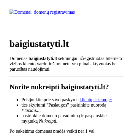
baigiustatyti.lt
Domenas
baigiustatyti.lt
sėkmingai užregistruotas Interneto
vizijos kliento vardu ir šiuo metu yra pilnai aktyvuotas bei
paruoštas naudojimui.
Norite nukreipti baigiustatyti.lt?
Prisijunkite prie savo paskyros
klientų sistemoje
;
ties skyriumi "Paslaugos" pasirinkite nuorodą
Plačiau...
;
pasirinkite domeno pavadinimą ir paspauskite
mygtuką
Nukreipti
.
Po pakeitimų domenas pradės veikti per 1 val.