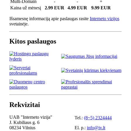
Multi-Domain
-
-
+
Kaina už mėnesį
2.99 EUR
4.99 EUR
9.99 EUR
Išsamesnę informaciją apie paslaugas rasite
Interneto vizijos
svetainėje.
Kitos paslaugos
Rekvizitai
UAB "Interneto vizija"
Tel.:
(8~5) 2324444
J. Kubiliaus g. 6
08234 Vilnius
El. p.:
info@iv.lt