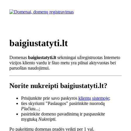
baigiustatyti.lt
Domenas
baigiustatyti.lt
sėkmingai užregistruotas Interneto
vizijos kliento vardu ir šiuo metu yra pilnai aktyvuotas bei
paruoštas naudojimui.
Norite nukreipti baigiustatyti.lt?
Prisijunkite prie savo paskyros
klientų sistemoje
;
ties skyriumi "Paslaugos" pasirinkite nuorodą
Plačiau...
;
pasirinkite domeno pavadinimą ir paspauskite
mygtuką
Nukreipti
.
Po pakeitimų domenas pradės veikti per 1 val.