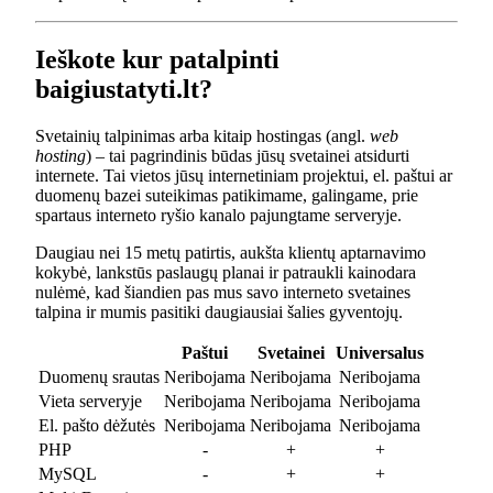
Ieškote kur patalpinti
baigiustatyti.lt?
Svetainių talpinimas arba kitaip hostingas (angl.
web
hosting
) – tai pagrindinis būdas jūsų svetainei atsidurti
internete. Tai vietos jūsų internetiniam projektui, el. paštui ar
duomenų bazei suteikimas patikimame, galingame, prie
spartaus interneto ryšio kanalo pajungtame serveryje.
Daugiau nei 15 metų patirtis, aukšta klientų aptarnavimo
kokybė, lankstūs paslaugų planai ir patraukli kainodara
nulėmė, kad šiandien pas mus savo interneto svetaines
talpina ir mumis pasitiki daugiausiai šalies gyventojų.
Paštui
Svetainei
Universalus
Duomenų srautas
Neribojama
Neribojama
Neribojama
Vieta serveryje
Neribojama
Neribojama
Neribojama
El. pašto dėžutės
Neribojama
Neribojama
Neribojama
PHP
-
+
+
MySQL
-
+
+