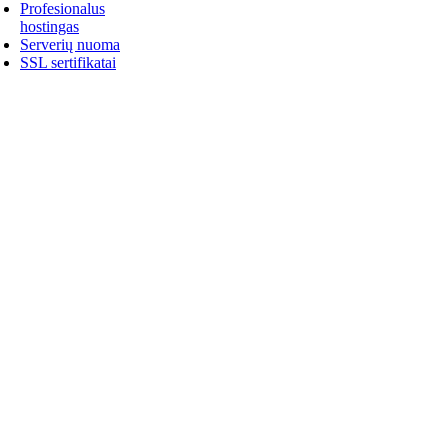
Profesionalus
hostingas
Serverių nuoma
SSL sertifikatai