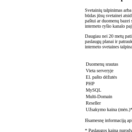
Svetainių talpinimas arba
būdas jūsų svetainei atsidu
paštui ar duomenų bazei 
interneto ryšio kanalo pa
Daugiau nei 20 metų patir
paslaugų planai ir patra
interneto svetaines talpin
Duomenų srautas
Vieta serveryje
El. pašto dėžutės
PHP
MySQL
Multi-Domain
Reseller
Užsakymo kaina (mėn.)
Išsamesnę informaciją api
* Paslaugos kaina nurody