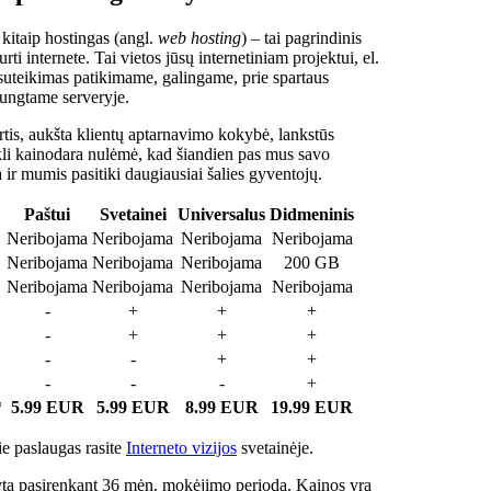
 kitaip hostingas (angl.
web hosting
) – tai pagrindinis
rti internete. Tai vietos jūsų internetiniam projektui, el.
suteikimas patikimame, galingame, prie spartaus
jungtame serveryje.
tis, aukšta klientų aptarnavimo kokybė, lankstūs
ukli kainodara nulėmė, kad šiandien pas mus savo
a ir mumis pasitiki daugiausiai šalies gyventojų.
Paštui
Svetainei
Universalus
Didmeninis
Neribojama
Neribojama
Neribojama
Neribojama
Neribojama
Neribojama
Neribojama
200 GB
Neribojama
Neribojama
Neribojama
Neribojama
-
+
+
+
-
+
+
+
-
-
+
+
-
-
-
+
*
5.99 EUR
5.99 EUR
8.99 EUR
19.99 EUR
e paslaugas rasite
Interneto vizijos
svetainėje.
ta pasirenkant 36 mėn. mokėjimo periodą. Kainos yra