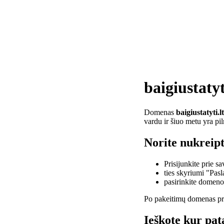
baigiustatyt
Domenas
baigiustatyti.lt
vardu ir šiuo metu yra pi
Norite nukreipti
Prisijunkite prie 
ties skyriumi "Pas
pasirinkite domen
Po pakeitimų domenas pra
Ieškote kur pata