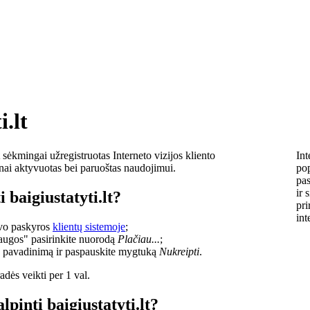
i.lt
sėkmingai užregistruotas Interneto vizijos kliento
Int
lnai aktyvuotas bei paruoštas naudojimui.
pop
pas
ir 
 baigiustatyti.lt?
pri
int
savo paskyros
klientų sistemoje
;
laugos" pasirinkite nuorodą
Plačiau...
;
o pavadinimą ir paspauskite mygtuką
Nukreipti
.
dės veikti per 1 val.
lpinti baigiustatyti.lt?