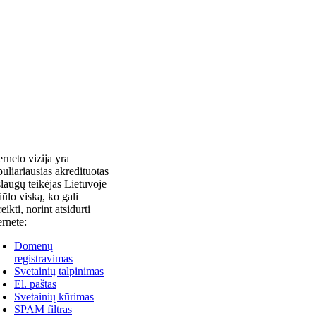
erneto vizija yra
uliariausias akredituotas
laugų teikėjas Lietuvoje
siūlo viską, ko gali
reikti, norint atsidurti
ernete:
Domenų
registravimas
Svetainių talpinimas
El. paštas
Svetainių kūrimas
SPAM filtras