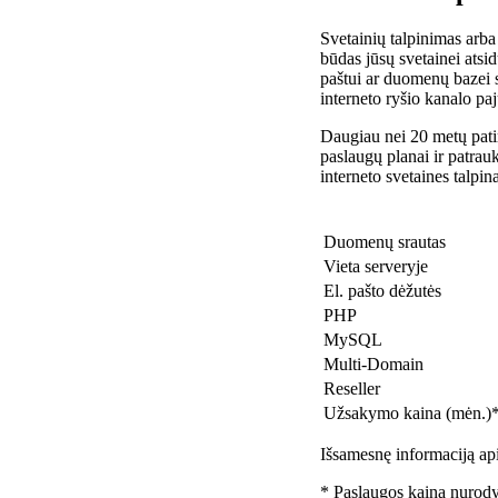
Svetainių talpinimas arba
būdas jūsų svetainei atsidu
paštui ar duomenų bazei 
interneto ryšio kanalo pa
Daugiau nei 20 metų patir
paslaugų planai ir patra
interneto svetaines talpin
Duomenų srautas
Vieta serveryje
El. pašto dėžutės
PHP
MySQL
Multi-Domain
Reseller
Užsakymo kaina (mėn.)
Išsamesnę informaciją api
* Paslaugos kaina nurody