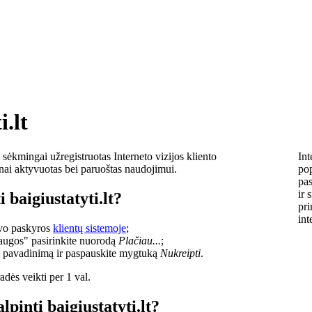
i.lt
sėkmingai užregistruotas Interneto vizijos kliento
Int
lnai aktyvuotas bei paruoštas naudojimui.
pop
pas
ir 
 baigiustatyti.lt?
pri
int
savo paskyros
klientų sistemoje
;
laugos" pasirinkite nuorodą
Plačiau...
;
o pavadinimą ir paspauskite mygtuką
Nukreipti
.
dės veikti per 1 val.
lpinti baigiustatyti.lt?