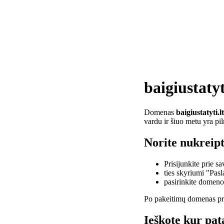
baigiustatyt
Domenas
baigiustatyti.lt
vardu ir šiuo metu yra pi
Norite nukreipti
Prisijunkite prie 
ties skyriumi "Pas
pasirinkite domen
Po pakeitimų domenas pra
Ieškote kur pata