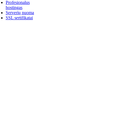
Profesionalus
hostingas
Serverių nuoma
SSL sertifikatai