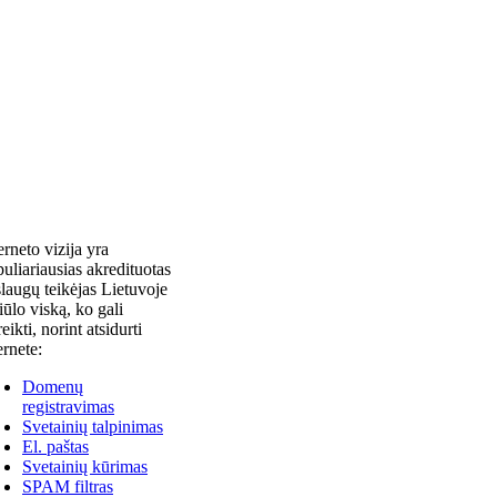
erneto vizija yra
uliariausias akredituotas
laugų teikėjas Lietuvoje
siūlo viską, ko gali
reikti, norint atsidurti
ernete:
Domenų
registravimas
Svetainių talpinimas
El. paštas
Svetainių kūrimas
SPAM filtras