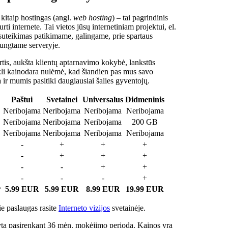
 kitaip hostingas (angl.
web hosting
) – tai pagrindinis
rti internete. Tai vietos jūsų internetiniam projektui, el.
suteikimas patikimame, galingame, prie spartaus
jungtame serveryje.
tis, aukšta klientų aptarnavimo kokybė, lankstūs
ukli kainodara nulėmė, kad šiandien pas mus savo
a ir mumis pasitiki daugiausiai šalies gyventojų.
Paštui
Svetainei
Universalus
Didmeninis
Neribojama
Neribojama
Neribojama
Neribojama
Neribojama
Neribojama
Neribojama
200 GB
Neribojama
Neribojama
Neribojama
Neribojama
-
+
+
+
-
+
+
+
-
-
+
+
-
-
-
+
*
5.99 EUR
5.99 EUR
8.99 EUR
19.99 EUR
e paslaugas rasite
Interneto vizijos
svetainėje.
ta pasirenkant 36 mėn. mokėjimo periodą. Kainos yra