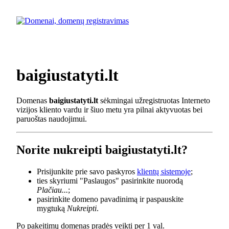
baigiustatyti.lt
Domenas
baigiustatyti.lt
sėkmingai užregistruotas Interneto
vizijos kliento vardu ir šiuo metu yra pilnai aktyvuotas bei
paruoštas naudojimui.
Norite nukreipti baigiustatyti.lt?
Prisijunkite prie savo paskyros
klientų sistemoje
;
ties skyriumi "Paslaugos" pasirinkite nuorodą
Plačiau...
;
pasirinkite domeno pavadinimą ir paspauskite
mygtuką
Nukreipti
.
Po pakeitimų domenas pradės veikti per 1 val.