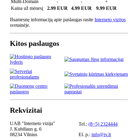
Multi-Domain
-
-
+
Kaina už mėnesį
2.99 EUR
4.99 EUR
9.99 EUR
Išsamesnę informaciją apie paslaugas rasite
Interneto vizijos
svetainėje.
Kitos paslaugos
Rekvizitai
UAB "Interneto vizija"
Tel.:
(8~5) 2324444
J. Kubiliaus g. 6
08234 Vilnius
El. p.:
info@iv.lt