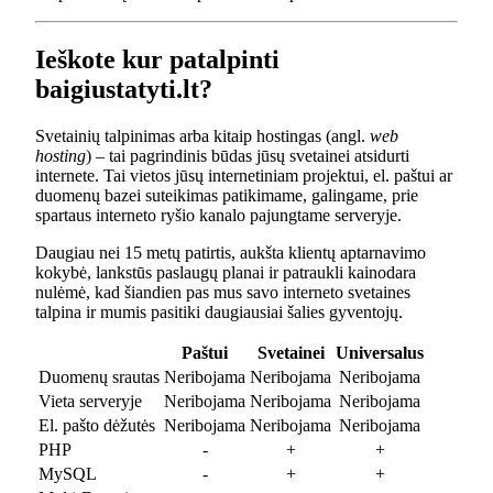
Ieškote kur patalpinti
baigiustatyti.lt?
Svetainių talpinimas arba kitaip hostingas (angl.
web
hosting
) – tai pagrindinis būdas jūsų svetainei atsidurti
internete. Tai vietos jūsų internetiniam projektui, el. paštui ar
duomenų bazei suteikimas patikimame, galingame, prie
spartaus interneto ryšio kanalo pajungtame serveryje.
Daugiau nei 15 metų patirtis, aukšta klientų aptarnavimo
kokybė, lankstūs paslaugų planai ir patraukli kainodara
nulėmė, kad šiandien pas mus savo interneto svetaines
talpina ir mumis pasitiki daugiausiai šalies gyventojų.
Paštui
Svetainei
Universalus
Duomenų srautas
Neribojama
Neribojama
Neribojama
Vieta serveryje
Neribojama
Neribojama
Neribojama
El. pašto dėžutės
Neribojama
Neribojama
Neribojama
PHP
-
+
+
MySQL
-
+
+