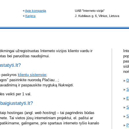
kmingai užregistruotas Interneto vizijos kliento vardu ir
Int
otas bei paruoštas naudojimui.
pop
pas
statyti.lt?
siū
nor
vo paskyros
klientų sistemoje
;
ugos" pasirinkite nuorodą
Plačiau...
;
D
pavadinimą ir paspauskite mygtuką
Nukreipti
.
S
s veikti per 1 val.
E
baigiustatyti.lt?
S
itaip hostingas (angl.
web hosting
) – tai pagrindinis būdas
S
rnete. Tai vietos jūsų internetiniam projektui, el. paštui ar
atikimame, galingame, prie spartaus interneto ryšio kanalo
P