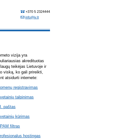
erneto vizija yra
uliariausias akredituotas
laugų teikėjas Lietuvoje ir
lo viską, ko gali prireikti,
int atsidurti internete:
omenų registravimas
vetainių talpinimas
l. paštas
vetainių kūrimas
PAM filtras
rofesionalus hostingas