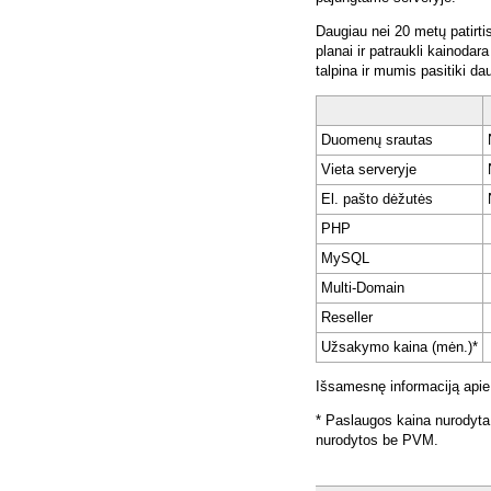
Daugiau nei 20 metų patirti
planai ir patraukli kainoda
talpina ir mumis pasitiki da
Duomenų srautas
Vieta serveryje
El. pašto dėžutės
PHP
MySQL
Multi-Domain
Reseller
Užsakymo kaina (mėn.)*
Išsamesnę informaciją apie
* Paslaugos kaina nurodyta
nurodytos be PVM.