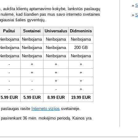
S
s, aukšta klientų aptarnavimo kokybė, lankstūs paslaugų
ra nulėmė, kad šiandien pas mus savo interneto svetaines
S
ugiausiai šalies gyventojų.
Paštui
Svetainei
Universalus
Didmeninis
Neribojama
Neribojama
Neribojama
Neribojama
Neribojama
Neribojama
Neribojama
200 GB
Neribojama
Neribojama
Neribojama
Neribojama
-
+
+
+
-
+
+
+
-
-
+
+
-
-
-
+
5.99 EUR
5.99 EUR
8.99 EUR
19.99 EUR
 paslaugas rasite
Interneto vizijos
svetainėje.
 pasirenkant 36 mėn. mokėjimo periodą. Kainos yra