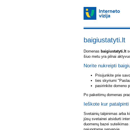
baigiustatyti.lt
Domenas
baigiustatyti.lt
sė
šiuo metu yra pilnai aktyvu
Norite nukreipti baigiu
Prisijunkite prie sa
ties skyriumi "Pasla
pasirinkite domeno 
Po pakeitimų domenas pradė
Ieškote kur patalpinti 
Svetainių talpinimas arba k
jūsų svetainei atsidurti inte
duomenų bazei suteikimas p
pajungtame serveryje.