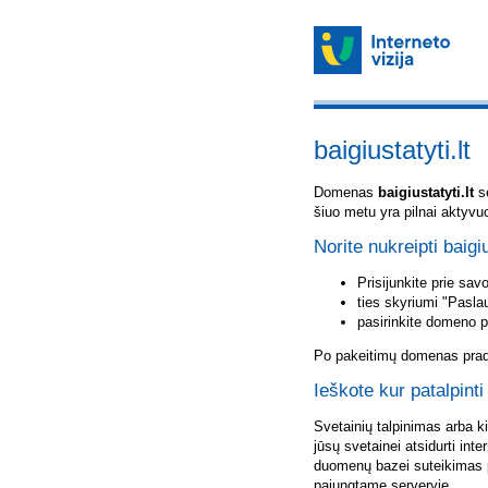
baigiustatyti.lt
Domenas
baigiustatyti.lt
sė
šiuo metu yra pilnai aktyvu
Norite nukreipti baigiu
Prisijunkite prie sa
ties skyriumi "Pasla
pasirinkite domeno 
Po pakeitimų domenas pradė
Ieškote kur patalpinti 
Svetainių talpinimas arba k
jūsų svetainei atsidurti inte
duomenų bazei suteikimas p
pajungtame serveryje.