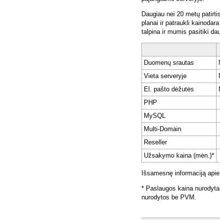
Daugiau nei 20 metų patirti
planai ir patraukli kainoda
talpina ir mumis pasitiki da
Duomenų srautas
Vieta serveryje
El. pašto dėžutės
PHP
MySQL
Multi-Domain
Reseller
Užsakymo kaina (mėn.)*
Išsamesnę informaciją apie
* Paslaugos kaina nurodyta
nurodytos be PVM.