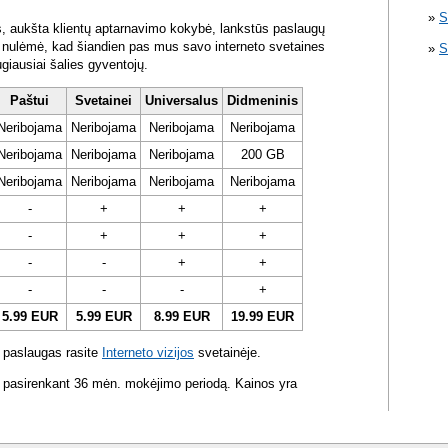
S
s, aukšta klientų aptarnavimo kokybė, lankstūs paslaugų
ra nulėmė, kad šiandien pas mus savo interneto svetaines
S
ugiausiai šalies gyventojų.
Paštui
Svetainei
Universalus
Didmeninis
Neribojama
Neribojama
Neribojama
Neribojama
Neribojama
Neribojama
Neribojama
200 GB
Neribojama
Neribojama
Neribojama
Neribojama
-
+
+
+
-
+
+
+
-
-
+
+
-
-
-
+
5.99 EUR
5.99 EUR
8.99 EUR
19.99 EUR
 paslaugas rasite
Interneto vizijos
svetainėje.
 pasirenkant 36 mėn. mokėjimo periodą. Kainos yra