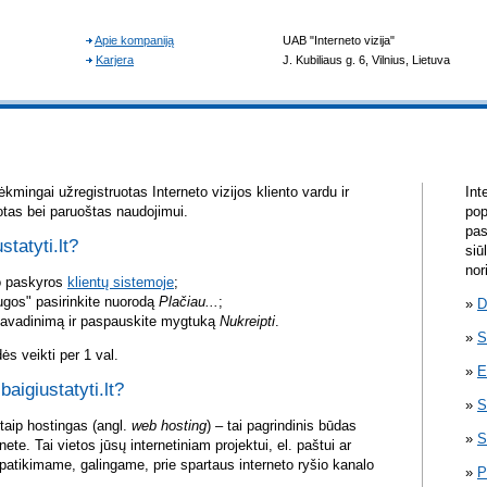
kmingai užregistruotas Interneto vizijos kliento vardu ir
Int
otas bei paruoštas naudojimui.
pop
pas
statyti.lt?
siū
nor
vo paskyros
klientų sistemoje
;
ugos" pasirinkite nuorodą
Plačiau...
;
D
pavadinimą ir paspauskite mygtuką
Nukreipti
.
S
s veikti per 1 val.
E
baigiustatyti.lt?
S
itaip hostingas (angl.
web hosting
) – tai pagrindinis būdas
S
rnete. Tai vietos jūsų internetiniam projektui, el. paštui ar
atikimame, galingame, prie spartaus interneto ryšio kanalo
P