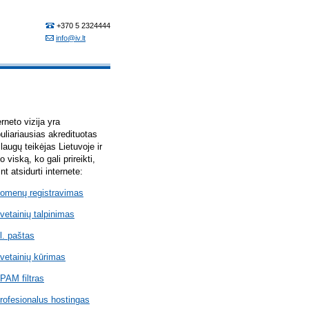
erneto vizija yra
uliariausias akredituotas
laugų teikėjas Lietuvoje ir
lo viską, ko gali prireikti,
int atsidurti internete:
omenų registravimas
vetainių talpinimas
l. paštas
vetainių kūrimas
PAM filtras
rofesionalus hostingas