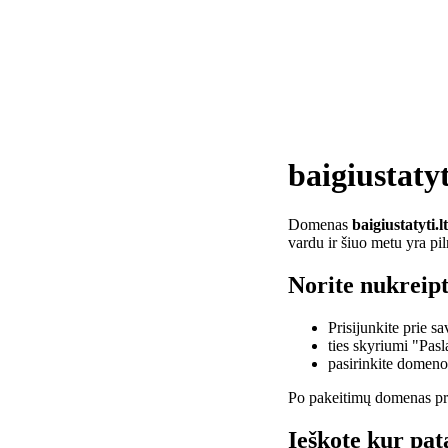
baigiustatyt
Domenas
baigiustatyti.lt
vardu ir šiuo metu yra pi
Norite nukreipti
Prisijunkite prie 
ties skyriumi "Pas
pasirinkite domen
Po pakeitimų domenas pra
Ieškote kur pata