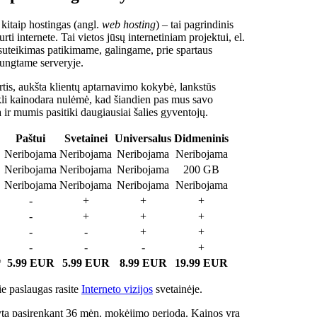
 kitaip hostingas (angl.
web hosting
) – tai pagrindinis
rti internete. Tai vietos jūsų internetiniam projektui, el.
suteikimas patikimame, galingame, prie spartaus
jungtame serveryje.
tis, aukšta klientų aptarnavimo kokybė, lankstūs
ukli kainodara nulėmė, kad šiandien pas mus savo
a ir mumis pasitiki daugiausiai šalies gyventojų.
Paštui
Svetainei
Universalus
Didmeninis
Neribojama
Neribojama
Neribojama
Neribojama
Neribojama
Neribojama
Neribojama
200 GB
Neribojama
Neribojama
Neribojama
Neribojama
-
+
+
+
-
+
+
+
-
-
+
+
-
-
-
+
*
5.99 EUR
5.99 EUR
8.99 EUR
19.99 EUR
e paslaugas rasite
Interneto vizijos
svetainėje.
ta pasirenkant 36 mėn. mokėjimo periodą. Kainos yra