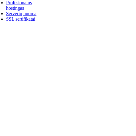
Profesionalus
hostingas
Serverių nuoma
SSL sertifikatai