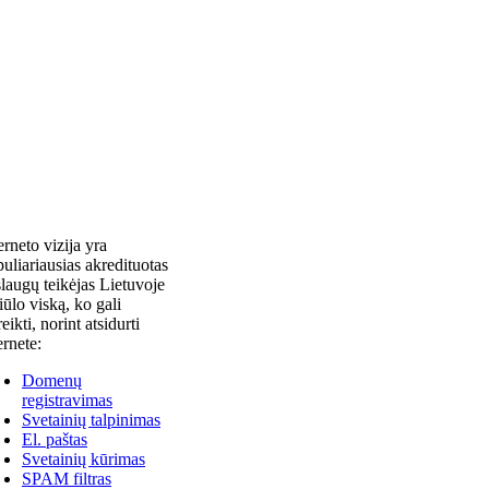
erneto vizija yra
uliariausias akredituotas
laugų teikėjas Lietuvoje
siūlo viską, ko gali
reikti, norint atsidurti
ernete:
Domenų
registravimas
Svetainių talpinimas
El. paštas
Svetainių kūrimas
SPAM filtras