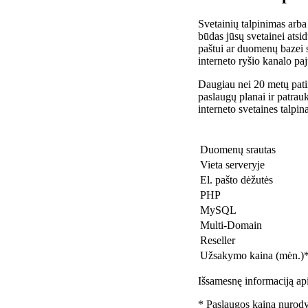
Svetainių talpinimas arba
būdas jūsų svetainei atsidu
paštui ar duomenų bazei 
interneto ryšio kanalo pa
Daugiau nei 20 metų patir
paslaugų planai ir patra
interneto svetaines talpin
Duomenų srautas
Vieta serveryje
El. pašto dėžutės
PHP
MySQL
Multi-Domain
Reseller
Užsakymo kaina (mėn.)
Išsamesnę informaciją api
* Paslaugos kaina nurody