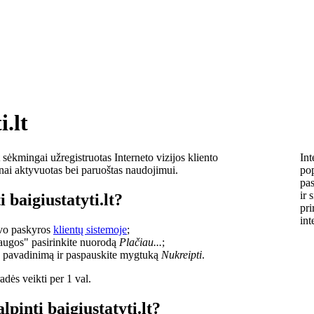
i.lt
sėkmingai užregistruotas Interneto vizijos kliento
Int
lnai aktyvuotas bei paruoštas naudojimui.
pop
pas
ir 
 baigiustatyti.lt?
pri
int
savo paskyros
klientų sistemoje
;
laugos" pasirinkite nuorodą
Plačiau...
;
o pavadinimą ir paspauskite mygtuką
Nukreipti
.
dės veikti per 1 val.
lpinti baigiustatyti.lt?