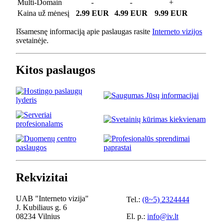
Multi-Domain
-
-
+
Kaina už mėnesį
2.99 EUR
4.99 EUR
9.99 EUR
Išsamesnę informaciją apie paslaugas rasite
Interneto vizijos
svetainėje.
Kitos paslaugos
Rekvizitai
UAB "Interneto vizija"
Tel.:
(8~5) 2324444
J. Kubiliaus g. 6
08234 Vilnius
El. p.:
info@iv.lt