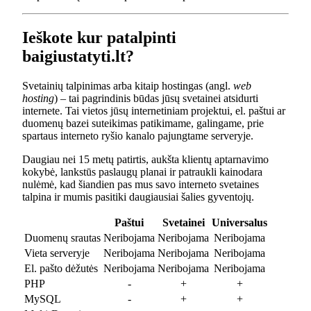
Ieškote kur patalpinti
baigiustatyti.lt?
Svetainių talpinimas arba kitaip hostingas (angl.
web
hosting
) – tai pagrindinis būdas jūsų svetainei atsidurti
internete. Tai vietos jūsų internetiniam projektui, el. paštui ar
duomenų bazei suteikimas patikimame, galingame, prie
spartaus interneto ryšio kanalo pajungtame serveryje.
Daugiau nei 15 metų patirtis, aukšta klientų aptarnavimo
kokybė, lankstūs paslaugų planai ir patraukli kainodara
nulėmė, kad šiandien pas mus savo interneto svetaines
talpina ir mumis pasitiki daugiausiai šalies gyventojų.
Paštui
Svetainei
Universalus
Duomenų srautas
Neribojama
Neribojama
Neribojama
Vieta serveryje
Neribojama
Neribojama
Neribojama
El. pašto dėžutės
Neribojama
Neribojama
Neribojama
PHP
-
+
+
MySQL
-
+
+