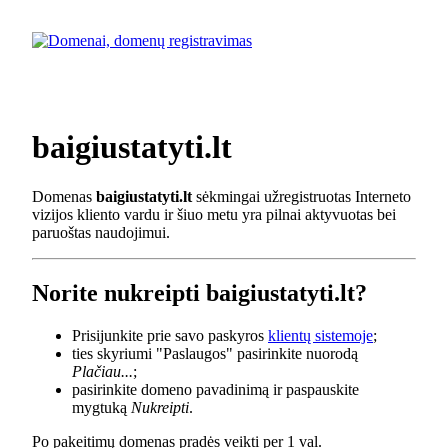
baigiustatyti.lt
Domenas
baigiustatyti.lt
sėkmingai užregistruotas Interneto
vizijos kliento vardu ir šiuo metu yra pilnai aktyvuotas bei
paruoštas naudojimui.
Norite nukreipti baigiustatyti.lt?
Prisijunkite prie savo paskyros
klientų sistemoje
;
ties skyriumi "Paslaugos" pasirinkite nuorodą
Plačiau...
;
pasirinkite domeno pavadinimą ir paspauskite
mygtuką
Nukreipti
.
Po pakeitimų domenas pradės veikti per 1 val.