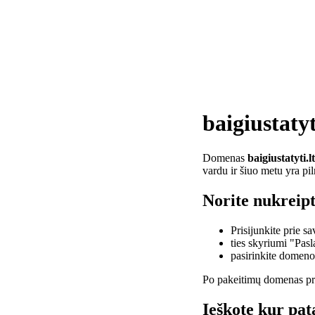
baigiustatyt
Domenas
baigiustatyti.lt
vardu ir šiuo metu yra pi
Norite nukreipti
Prisijunkite prie 
ties skyriumi "Pas
pasirinkite domen
Po pakeitimų domenas pra
Ieškote kur pata