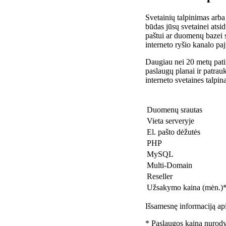
Svetainių talpinimas arba
būdas jūsų svetainei atsidu
paštui ar duomenų bazei 
interneto ryšio kanalo pa
Daugiau nei 20 metų patir
paslaugų planai ir patra
interneto svetaines talpin
Duomenų srautas
Vieta serveryje
El. pašto dėžutės
PHP
MySQL
Multi-Domain
Reseller
Užsakymo kaina (mėn.)
Išsamesnę informaciją api
* Paslaugos kaina nurody