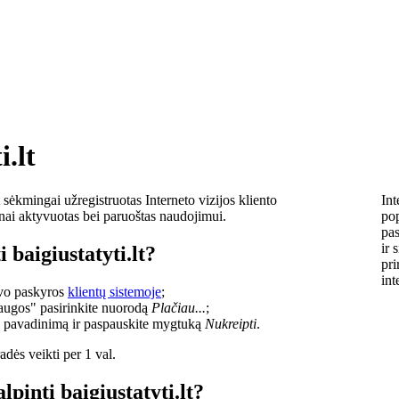
i.lt
sėkmingai užregistruotas Interneto vizijos kliento
Int
lnai aktyvuotas bei paruoštas naudojimui.
pop
pas
ir 
 baigiustatyti.lt?
pri
int
savo paskyros
klientų sistemoje
;
laugos" pasirinkite nuorodą
Plačiau...
;
o pavadinimą ir paspauskite mygtuką
Nukreipti
.
dės veikti per 1 val.
lpinti baigiustatyti.lt?