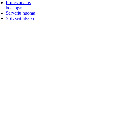
Profesionalus
hostingas
Serverių nuoma
SSL sertifikatai