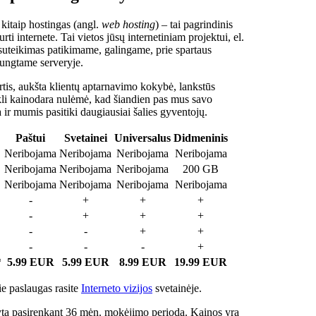
 kitaip hostingas (angl.
web hosting
) – tai pagrindinis
rti internete. Tai vietos jūsų internetiniam projektui, el.
suteikimas patikimame, galingame, prie spartaus
jungtame serveryje.
tis, aukšta klientų aptarnavimo kokybė, lankstūs
ukli kainodara nulėmė, kad šiandien pas mus savo
a ir mumis pasitiki daugiausiai šalies gyventojų.
Paštui
Svetainei
Universalus
Didmeninis
Neribojama
Neribojama
Neribojama
Neribojama
Neribojama
Neribojama
Neribojama
200 GB
Neribojama
Neribojama
Neribojama
Neribojama
-
+
+
+
-
+
+
+
-
-
+
+
-
-
-
+
*
5.99 EUR
5.99 EUR
8.99 EUR
19.99 EUR
e paslaugas rasite
Interneto vizijos
svetainėje.
ta pasirenkant 36 mėn. mokėjimo periodą. Kainos yra