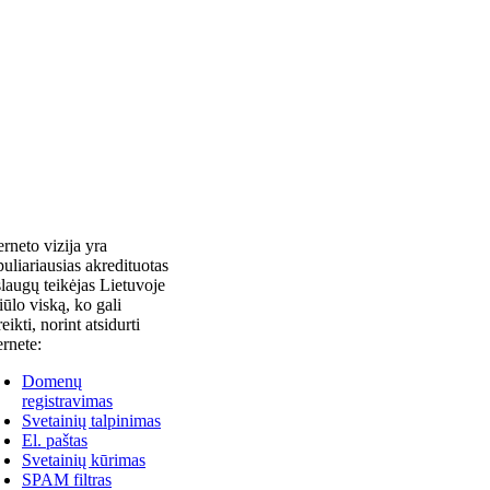
erneto vizija yra
uliariausias akredituotas
laugų teikėjas Lietuvoje
siūlo viską, ko gali
reikti, norint atsidurti
ernete:
Domenų
registravimas
Svetainių talpinimas
El. paštas
Svetainių kūrimas
SPAM filtras