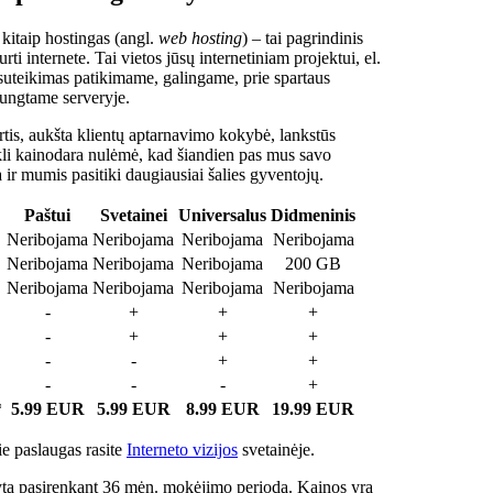
 kitaip hostingas (angl.
web hosting
) – tai pagrindinis
rti internete. Tai vietos jūsų internetiniam projektui, el.
suteikimas patikimame, galingame, prie spartaus
jungtame serveryje.
tis, aukšta klientų aptarnavimo kokybė, lankstūs
ukli kainodara nulėmė, kad šiandien pas mus savo
a ir mumis pasitiki daugiausiai šalies gyventojų.
Paštui
Svetainei
Universalus
Didmeninis
Neribojama
Neribojama
Neribojama
Neribojama
Neribojama
Neribojama
Neribojama
200 GB
Neribojama
Neribojama
Neribojama
Neribojama
-
+
+
+
-
+
+
+
-
-
+
+
-
-
-
+
*
5.99 EUR
5.99 EUR
8.99 EUR
19.99 EUR
e paslaugas rasite
Interneto vizijos
svetainėje.
ta pasirenkant 36 mėn. mokėjimo periodą. Kainos yra