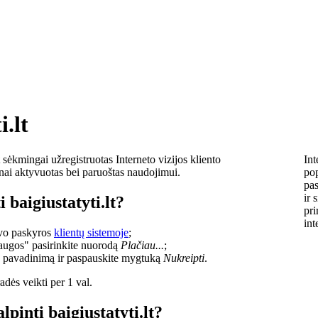
i.lt
sėkmingai užregistruotas Interneto vizijos kliento
Int
lnai aktyvuotas bei paruoštas naudojimui.
pop
pas
ir 
 baigiustatyti.lt?
pri
int
savo paskyros
klientų sistemoje
;
laugos" pasirinkite nuorodą
Plačiau...
;
o pavadinimą ir paspauskite mygtuką
Nukreipti
.
dės veikti per 1 val.
lpinti baigiustatyti.lt?