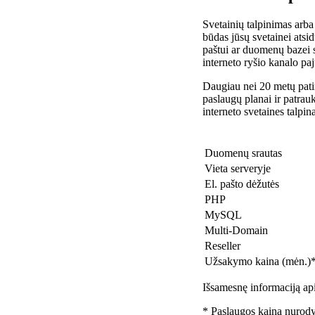
Svetainių talpinimas arba
būdas jūsų svetainei atsidu
paštui ar duomenų bazei 
interneto ryšio kanalo pa
Daugiau nei 20 metų patir
paslaugų planai ir patra
interneto svetaines talpin
Duomenų srautas
Vieta serveryje
El. pašto dėžutės
PHP
MySQL
Multi-Domain
Reseller
Užsakymo kaina (mėn.)
Išsamesnę informaciją api
* Paslaugos kaina nurody