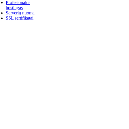
Profesionalus
hostingas
Serverių nuoma
SSL sertifikatai