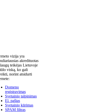
erneto vizija yra
uliariausias akredituotas
laugų teikėjas Lietuvoje
siūlo viską, ko gali
reikti, norint atsidurti
ernete:
Domenų
registravimas
Svetainių talpinimas
El. paštas
Svetainių kūrimas
SPAM filtras