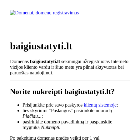
baigiustatyti.lt
Domenas
baigiustatyti.lt
sėkmingai užregistruotas Interneto
vizijos kliento vardu ir šiuo metu yra pilnai aktyvuotas bei
paruoštas naudojimui.
Norite nukreipti baigiustatyti.lt?
Prisijunkite prie savo paskyros
klientų sistemoje
;
ties skyriumi "Paslaugos" pasirinkite nuorodą
Plačiau...
;
pasirinkite domeno pavadinimą ir paspauskite
mygtuką
Nukreipti
.
Po pakeitimų domenas pradės veikti per 1 val.