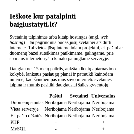
Ieškote kur patalpinti
baigiustatyti.lt?
Svetainių talpinimas arba kitaip hostingas (angl.
web
hosting
) – tai pagrindinis būdas jūsų svetainei atsidurti
internete. Tai vietos jūsų internetiniam projektui, el. paštui ar
duomenų bazei suteikimas patikimame, galingame, prie
spartaus interneto ryšio kanalo pajungtame serveryje.
Daugiau nei 15 metų patirtis, aukšta klientų aptarnavimo
kokybė, lankstūs paslaugų planai ir patraukli kainodara
nulėmė, kad šiandien pas mus savo interneto svetaines
talpina ir mumis pasitiki daugiausiai šalies gyventojų.
Paštui
Svetainei
Universalus
Duomenų srautas
Neribojama
Neribojama
Neribojama
Vieta serveryje
Neribojama
Neribojama
Neribojama
El. pašto dėžutės
Neribojama
Neribojama
Neribojama
PHP
-
+
+
MySQL
-
+
+