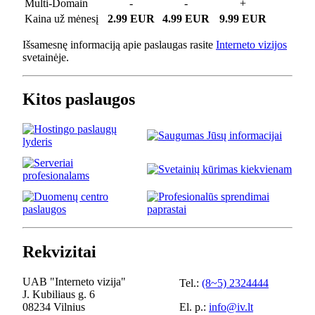
Multi-Domain
-
-
+
Kaina už mėnesį
2.99 EUR
4.99 EUR
9.99 EUR
Išsamesnę informaciją apie paslaugas rasite
Interneto vizijos
svetainėje.
Kitos paslaugos
Rekvizitai
UAB "Interneto vizija"
Tel.:
(8~5) 2324444
J. Kubiliaus g. 6
08234 Vilnius
El. p.:
info@iv.lt