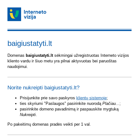
baigiustatyti.lt
Domenas
baigiustatyti.lt
sėkmingai užregistruotas Interneto vizijos
kliento vardu ir šiuo metu yra pilnai aktyvuotas bei paruoštas
naudojimui.
Norite nukreipti baigiustatyti.lt?
Prisijunkite prie savo paskyros
klientų sistemoje
;
ties skyriumi "Paslaugos" pasirinkite nuorodą
Plačiau...
;
pasirinkite domeno pavadinimą ir paspauskite mygtuką
Nukreipti
.
Po pakeitimų domenas pradės veikti per 1 val.