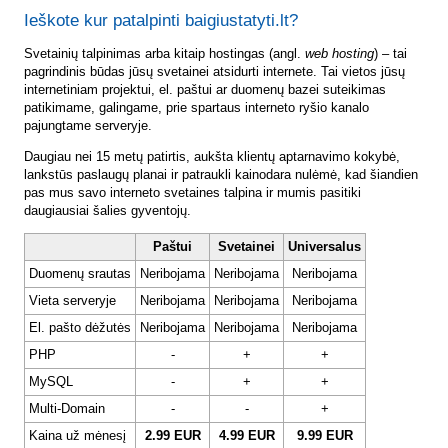
Ieškote kur patalpinti baigiustatyti.lt?
Svetainių talpinimas arba kitaip hostingas (angl.
web hosting
) – tai
pagrindinis būdas jūsų svetainei atsidurti internete. Tai vietos jūsų
internetiniam projektui, el. paštui ar duomenų bazei suteikimas
patikimame, galingame, prie spartaus interneto ryšio kanalo
pajungtame serveryje.
Daugiau nei 15 metų patirtis, aukšta klientų aptarnavimo kokybė,
lankstūs paslaugų planai ir patraukli kainodara nulėmė, kad šiandien
pas mus savo interneto svetaines talpina ir mumis pasitiki
daugiausiai šalies gyventojų.
Paštui
Svetainei
Universalus
Duomenų srautas
Neribojama
Neribojama
Neribojama
Vieta serveryje
Neribojama
Neribojama
Neribojama
El. pašto dėžutės
Neribojama
Neribojama
Neribojama
PHP
-
+
+
MySQL
-
+
+
Multi-Domain
-
-
+
Kaina už mėnesį
2.99 EUR
4.99 EUR
9.99 EUR