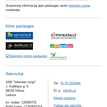
Išsamesnę informaciją apie paslaugas rasite
Interneto vizijos
svetainėje.
Kitos paslaugos
Rekvizitai
UAB "Interneto vizija"
Tel.:
(8~5) 2324444
J. Kubiliaus g. 6
08234 Vilnius
El. p.:
info@iv.lt
Lietuva
Klientų sistema
Įm. kodas: 126350731
Paštas per naršyklę
PVM kodas: LT263507314