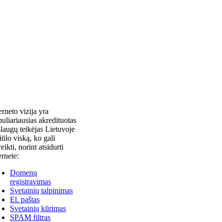
erneto vizija yra
uliariausias akredituotas
laugų teikėjas Lietuvoje
siūlo viską, ko gali
reikti, norint atsidurti
ernete:
Domenų
registravimas
Svetainių talpinimas
El. paštas
Svetainių kūrimas
SPAM filtras