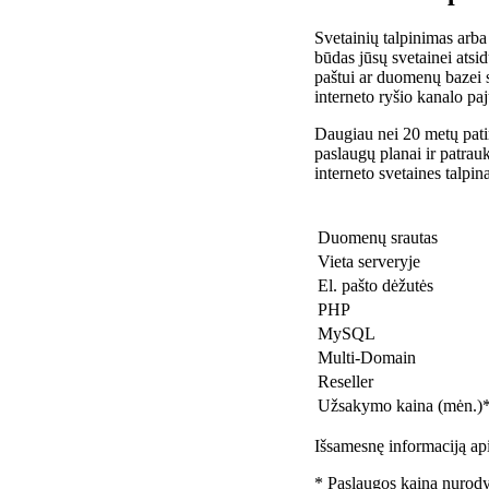
Svetainių talpinimas arba
būdas jūsų svetainei atsidu
paštui ar duomenų bazei 
interneto ryšio kanalo pa
Daugiau nei 20 metų patir
paslaugų planai ir patra
interneto svetaines talpin
Duomenų srautas
Vieta serveryje
El. pašto dėžutės
PHP
MySQL
Multi-Domain
Reseller
Užsakymo kaina (mėn.)
Išsamesnę informaciją api
* Paslaugos kaina nurody