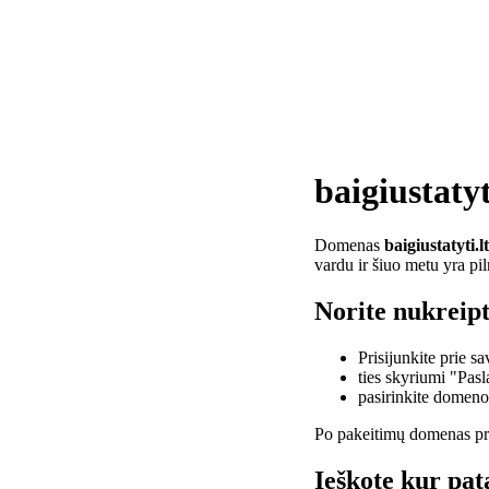
baigiustatyt
Domenas
baigiustatyti.lt
vardu ir šiuo metu yra pi
Norite nukreipti
Prisijunkite prie 
ties skyriumi "Pas
pasirinkite domen
Po pakeitimų domenas pra
Ieškote kur pata