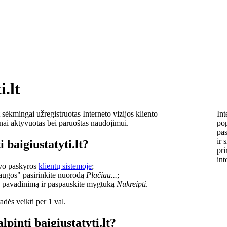
i.lt
sėkmingai užregistruotas Interneto vizijos kliento
Int
lnai aktyvuotas bei paruoštas naudojimui.
pop
pas
ir 
 baigiustatyti.lt?
pri
int
savo paskyros
klientų sistemoje
;
laugos" pasirinkite nuorodą
Plačiau...
;
o pavadinimą ir paspauskite mygtuką
Nukreipti
.
dės veikti per 1 val.
lpinti baigiustatyti.lt?