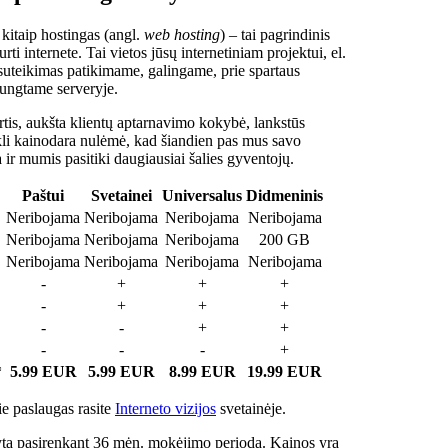
 kitaip hostingas (angl.
web hosting
) – tai pagrindinis
rti internete. Tai vietos jūsų internetiniam projektui, el.
suteikimas patikimame, galingame, prie spartaus
jungtame serveryje.
tis, aukšta klientų aptarnavimo kokybė, lankstūs
ukli kainodara nulėmė, kad šiandien pas mus savo
a ir mumis pasitiki daugiausiai šalies gyventojų.
Paštui
Svetainei
Universalus
Didmeninis
Neribojama
Neribojama
Neribojama
Neribojama
Neribojama
Neribojama
Neribojama
200 GB
Neribojama
Neribojama
Neribojama
Neribojama
-
+
+
+
-
+
+
+
-
-
+
+
-
-
-
+
*
5.99 EUR
5.99 EUR
8.99 EUR
19.99 EUR
e paslaugas rasite
Interneto vizijos
svetainėje.
ta pasirenkant 36 mėn. mokėjimo periodą. Kainos yra