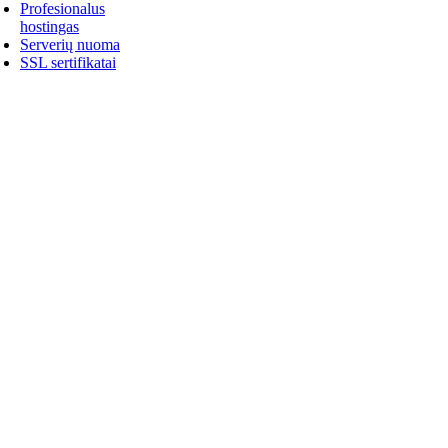
Profesionalus
hostingas
Serverių nuoma
SSL sertifikatai