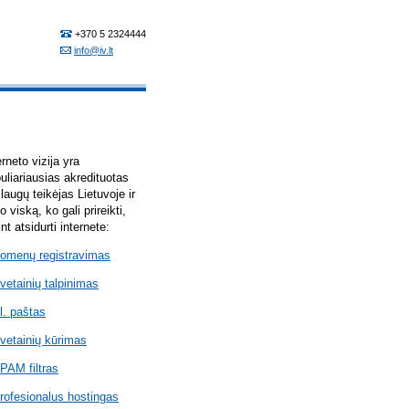
erneto vizija yra
uliariausias akredituotas
laugų teikėjas Lietuvoje ir
lo viską, ko gali prireikti,
int atsidurti internete:
omenų registravimas
vetainių talpinimas
l. paštas
vetainių kūrimas
PAM filtras
rofesionalus hostingas