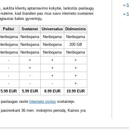
S
s, aukšta klientų aptarnavimo kokybė, lankstūs paslaugų
ra nulėmė, kad šiandien pas mus savo interneto svetaines
S
ugiausiai šalies gyventojų.
Paštui
Svetainei
Universalus
Didmeninis
Neribojama
Neribojama
Neribojama
Neribojama
Neribojama
Neribojama
Neribojama
200 GB
Neribojama
Neribojama
Neribojama
Neribojama
-
+
+
+
-
+
+
+
-
-
+
+
-
-
-
+
5.99 EUR
5.99 EUR
8.99 EUR
19.99 EUR
 paslaugas rasite
Interneto vizijos
svetainėje.
 pasirenkant 36 mėn. mokėjimo periodą. Kainos yra