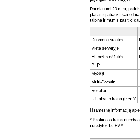
Daugiau nei 20 metų patirti
planai ir patraukli kainoda
talpina ir mumis pasitiki da
Duomenų srautas
Vieta serveryje
El. pašto dėžutės
PHP
MySQL
Multi-Domain
Reseller
Užsakymo kaina (mėn.)*
Išsamesnę informaciją apie
* Paslaugos kaina nurodyta
nurodytos be PVM.