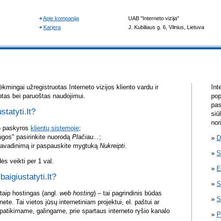
kmingai užregistruotas Interneto vizijos kliento vardu ir
Int
otas bei paruoštas naudojimui.
pop
pas
statyti.lt?
siū
nor
vo paskyros
klientų sistemoje
;
ugos" pasirinkite nuorodą
Plačiau...
;
D
pavadinimą ir paspauskite mygtuką
Nukreipti
.
S
s veikti per 1 val.
E
baigiustatyti.lt?
S
itaip hostingas (angl.
web hosting
) – tai pagrindinis būdas
S
rnete. Tai vietos jūsų internetiniam projektui, el. paštui ar
atikimame, galingame, prie spartaus interneto ryšio kanalo
P