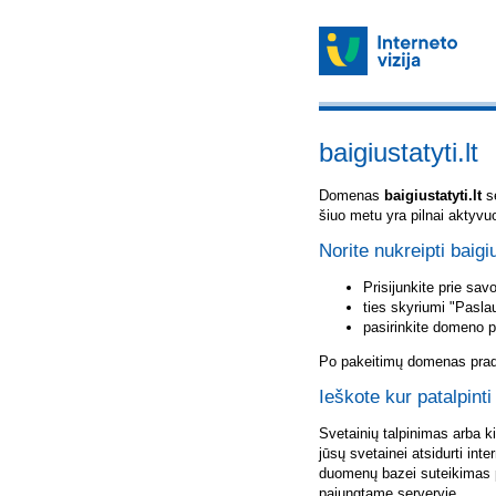
baigiustatyti.lt
Domenas
baigiustatyti.lt
sė
šiuo metu yra pilnai aktyvu
Norite nukreipti baigiu
Prisijunkite prie sa
ties skyriumi "Pasla
pasirinkite domeno 
Po pakeitimų domenas pradė
Ieškote kur patalpinti 
Svetainių talpinimas arba k
jūsų svetainei atsidurti inte
duomenų bazei suteikimas p
pajungtame serveryje.