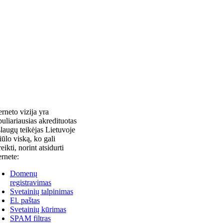
erneto vizija yra
uliariausias akredituotas
laugų teikėjas Lietuvoje
siūlo viską, ko gali
reikti, norint atsidurti
ernete:
Domenų
registravimas
Svetainių talpinimas
El. paštas
Svetainių kūrimas
SPAM filtras