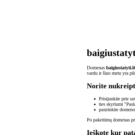
baigiustatyt
Domenas
baigiustatyti.lt
vardu ir šiuo metu yra pi
Norite nukreipti
Prisijunkite prie 
ties skyriumi "Pas
pasirinkite domen
Po pakeitimų domenas pra
Ieškote kur pata