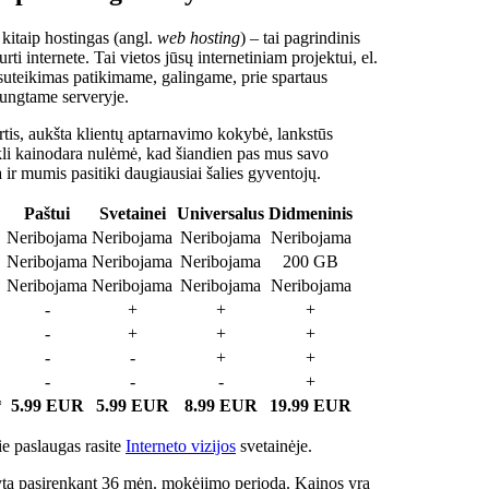
 kitaip hostingas (angl.
web hosting
) – tai pagrindinis
rti internete. Tai vietos jūsų internetiniam projektui, el.
suteikimas patikimame, galingame, prie spartaus
jungtame serveryje.
tis, aukšta klientų aptarnavimo kokybė, lankstūs
ukli kainodara nulėmė, kad šiandien pas mus savo
a ir mumis pasitiki daugiausiai šalies gyventojų.
Paštui
Svetainei
Universalus
Didmeninis
Neribojama
Neribojama
Neribojama
Neribojama
Neribojama
Neribojama
Neribojama
200 GB
Neribojama
Neribojama
Neribojama
Neribojama
-
+
+
+
-
+
+
+
-
-
+
+
-
-
-
+
*
5.99 EUR
5.99 EUR
8.99 EUR
19.99 EUR
e paslaugas rasite
Interneto vizijos
svetainėje.
ta pasirenkant 36 mėn. mokėjimo periodą. Kainos yra