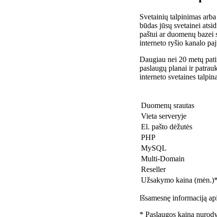
Svetainių talpinimas arba
būdas jūsų svetainei atsidu
paštui ar duomenų bazei 
interneto ryšio kanalo pa
Daugiau nei 20 metų patir
paslaugų planai ir patra
interneto svetaines talpin
Duomenų srautas
Vieta serveryje
El. pašto dėžutės
PHP
MySQL
Multi-Domain
Reseller
Užsakymo kaina (mėn.)
Išsamesnę informaciją api
* Paslaugos kaina nurody