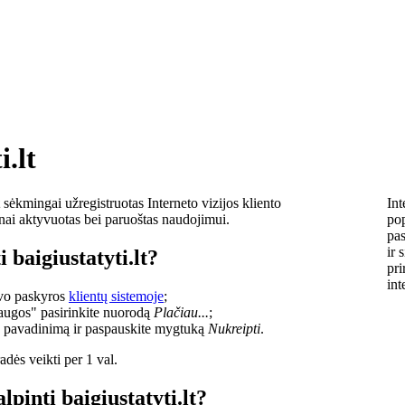
i.lt
sėkmingai užregistruotas Interneto vizijos kliento
Int
lnai aktyvuotas bei paruoštas naudojimui.
pop
pas
ir 
 baigiustatyti.lt?
pri
int
savo paskyros
klientų sistemoje
;
laugos" pasirinkite nuorodą
Plačiau...
;
o pavadinimą ir paspauskite mygtuką
Nukreipti
.
dės veikti per 1 val.
lpinti baigiustatyti.lt?