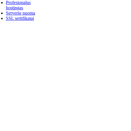
Profesionalus
hostingas
Serverių nuoma
SSL sertifikatai