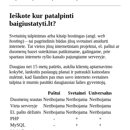
Ieškote kur patalpinti
baigiustatyti.lt?
Svetainių talpinimas arba kitaip hostingas (angl.
web
hosting
) – tai pagrindinis būdas jūsų svetainei atsidurti
internete. Tai vietos jūsų internetiniam projektui, el. paštui ar
duomenų bazei suteikimas patikimame, galingame, prie
spartaus interneto ryšio kanalo pajungtame serveryje.
Daugiau nei 15 metų patirtis, aukšta klientų aptarnavimo
kokybė, lankstūs paslaugų planai ir patraukli kainodara
nulėmė, kad šiandien pas mus savo interneto svetaines
talpina ir mumis pasitiki daugiausiai šalies gyventojų.
Paštui
Svetainei
Universalus
Duomenų srautas
Neribojama
Neribojama
Neribojama
Vieta serveryje
Neribojama
Neribojama
Neribojama
El. pašto dėžutės
Neribojama
Neribojama
Neribojama
PHP
-
+
+
MySQL
-
+
+