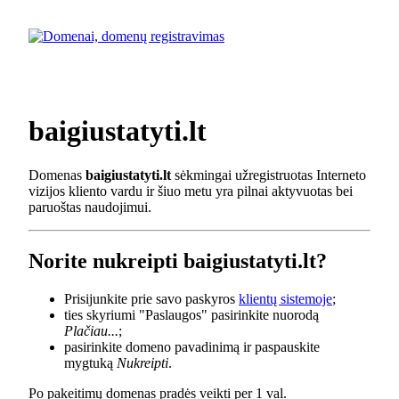
baigiustatyti.lt
Domenas
baigiustatyti.lt
sėkmingai užregistruotas Interneto
vizijos kliento vardu ir šiuo metu yra pilnai aktyvuotas bei
paruoštas naudojimui.
Norite nukreipti baigiustatyti.lt?
Prisijunkite prie savo paskyros
klientų sistemoje
;
ties skyriumi "Paslaugos" pasirinkite nuorodą
Plačiau...
;
pasirinkite domeno pavadinimą ir paspauskite
mygtuką
Nukreipti
.
Po pakeitimų domenas pradės veikti per 1 val.