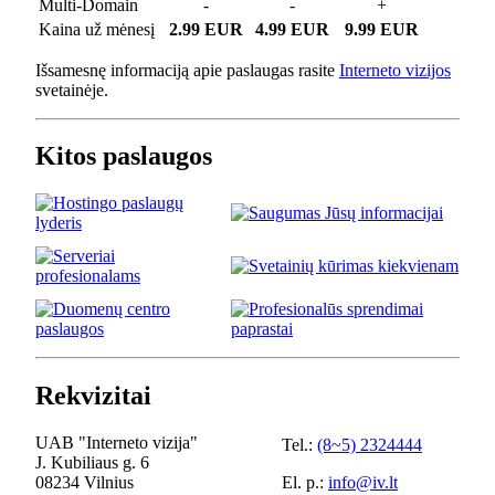
Multi-Domain
-
-
+
Kaina už mėnesį
2.99 EUR
4.99 EUR
9.99 EUR
Išsamesnę informaciją apie paslaugas rasite
Interneto vizijos
svetainėje.
Kitos paslaugos
Rekvizitai
UAB "Interneto vizija"
Tel.:
(8~5) 2324444
J. Kubiliaus g. 6
08234 Vilnius
El. p.:
info@iv.lt