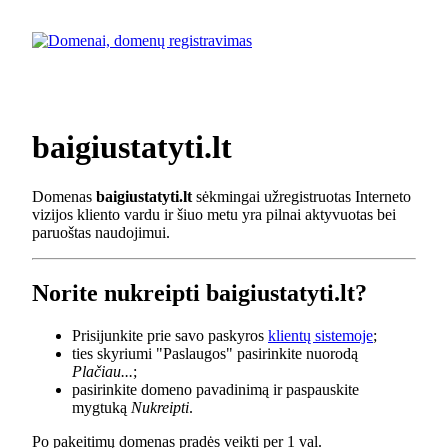
baigiustatyti.lt
Domenas
baigiustatyti.lt
sėkmingai užregistruotas Interneto
vizijos kliento vardu ir šiuo metu yra pilnai aktyvuotas bei
paruoštas naudojimui.
Norite nukreipti baigiustatyti.lt?
Prisijunkite prie savo paskyros
klientų sistemoje
;
ties skyriumi "Paslaugos" pasirinkite nuorodą
Plačiau...
;
pasirinkite domeno pavadinimą ir paspauskite
mygtuką
Nukreipti
.
Po pakeitimų domenas pradės veikti per 1 val.