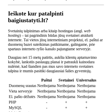
Ieškote kur patalpinti
baigiustatyti.lt?
Svetainių talpinimas arba kitaip hostingas (angl.
web
hosting
) – tai pagrindinis būdas jūsų svetainei atsidurti
internete. Tai vietos jūsų internetiniam projektui, el. paštui ar
duomenų bazei suteikimas patikimame, galingame, prie
spartaus interneto ryšio kanalo pajungtame serveryje.
Daugiau nei 15 metų patirtis, aukšta klientų aptarnavimo
kokybė, lankstūs paslaugų planai ir patraukli kainodara
nulėmė, kad šiandien pas mus savo interneto svetaines
talpina ir mumis pasitiki daugiausiai šalies gyventojų.
Paštui
Svetainei
Universalus
Duomenų srautas
Neribojama
Neribojama
Neribojama
Vieta serveryje
Neribojama
Neribojama
Neribojama
El. pašto dėžutės
Neribojama
Neribojama
Neribojama
PHP
-
+
+
MySQL
-
+
+