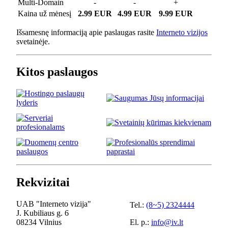
Multi-Domain
-
-
+
Kaina už mėnesį
2.99 EUR
4.99 EUR
9.99 EUR
Išsamesnę informaciją apie paslaugas rasite
Interneto vizijos
svetainėje.
Kitos paslaugos
Rekvizitai
UAB "Interneto vizija"
Tel.:
(8~5) 2324444
J. Kubiliaus g. 6
08234 Vilnius
El. p.:
info@iv.lt