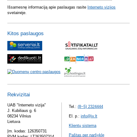
Išsamesnę informaciją apie paslaugas rasite
Interneto vizijos
svetainėje.
Kitos paslaugos
Rekvizitai
UAB "Interneto vizija"
Tel.:
(8~5) 2324444
J. Kubiliaus g. 6
08234 Vilnius
El. p.:
info@iv.lt
Lietuva
Klientų sistema
Įm. kodas: 126350731
Paštas per naršyklę
PVM kodas: LT263507314