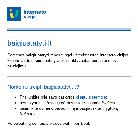
baigiustatyti.lt
Domenas
baigiustatyti.lt
sėkmingai užregistruotas Interneto vizijos
kliento vardu ir šiuo metu yra pilnai aktyvuotas bei paruoštas
naudojimui.
Norite nukreipti baigiustatyti.lt?
Prisijunkite prie savo paskyros
klientų sistemoje
;
ties skyriumi "Paslaugos" pasirinkite nuorodą
Plačiau...
;
pasirinkite domeno pavadinimą ir paspauskite mygtuką
Nukreipti
.
Po pakeitimų domenas pradės veikti per 1 val.