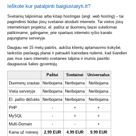
Ieškote kur patalpinti baigiustatyti.lt?
Svetainių talpinimas arba kitaip hostingas (angl.
web hosting
) – tai
pagrindinis būdas jūsų svetainei atsidurti internete. Tai vietos jūsų
internetiniam projektui, el. paštui ar duomenų bazei suteikimas
patikimame, galingame, prie spartaus interneto ryšio kanalo
pajungtame serveryje.
Daugiau nei 15 metų patirtis, aukšta klientų aptarnavimo kokybė,
lankstūs paslaugų planai ir patraukli kainodara nulėmė, kad šiandien
pas mus savo interneto svetaines talpina ir mumis pasitiki
daugiausiai šalies gyventojų.
Paštui
Svetainei
Universalus
Duomenų srautas
Neribojama
Neribojama
Neribojama
Vieta serveryje
Neribojama
Neribojama
Neribojama
El. pašto dėžutės
Neribojama
Neribojama
Neribojama
PHP
-
+
+
MySQL
-
+
+
Multi-Domain
-
-
+
Kaina už mėnesį
2.99 EUR
4.99 EUR
9.99 EUR