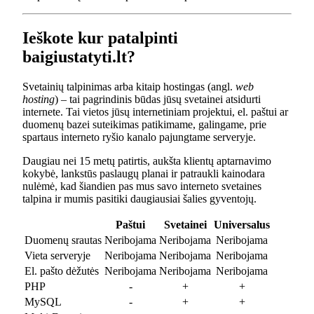
Ieškote kur patalpinti
baigiustatyti.lt?
Svetainių talpinimas arba kitaip hostingas (angl.
web
hosting
) – tai pagrindinis būdas jūsų svetainei atsidurti
internete. Tai vietos jūsų internetiniam projektui, el. paštui ar
duomenų bazei suteikimas patikimame, galingame, prie
spartaus interneto ryšio kanalo pajungtame serveryje.
Daugiau nei 15 metų patirtis, aukšta klientų aptarnavimo
kokybė, lankstūs paslaugų planai ir patraukli kainodara
nulėmė, kad šiandien pas mus savo interneto svetaines
talpina ir mumis pasitiki daugiausiai šalies gyventojų.
Paštui
Svetainei
Universalus
Duomenų srautas
Neribojama
Neribojama
Neribojama
Vieta serveryje
Neribojama
Neribojama
Neribojama
El. pašto dėžutės
Neribojama
Neribojama
Neribojama
PHP
-
+
+
MySQL
-
+
+