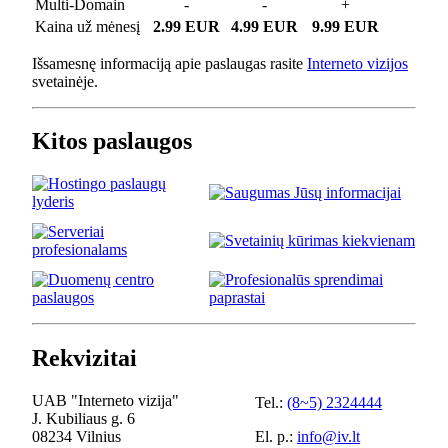
Multi-Domain
-
-
+
Kaina už mėnesį
2.99 EUR
4.99 EUR
9.99 EUR
Išsamesnę informaciją apie paslaugas rasite
Interneto vizijos
svetainėje.
Kitos paslaugos
Rekvizitai
UAB "Interneto vizija"
Tel.:
(8~5) 2324444
J. Kubiliaus g. 6
08234 Vilnius
El. p.:
info@iv.lt