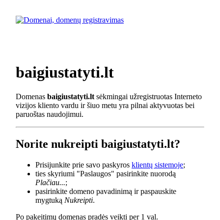
baigiustatyti.lt
Domenas
baigiustatyti.lt
sėkmingai užregistruotas Interneto
vizijos kliento vardu ir šiuo metu yra pilnai aktyvuotas bei
paruoštas naudojimui.
Norite nukreipti baigiustatyti.lt?
Prisijunkite prie savo paskyros
klientų sistemoje
;
ties skyriumi "Paslaugos" pasirinkite nuorodą
Plačiau...
;
pasirinkite domeno pavadinimą ir paspauskite
mygtuką
Nukreipti
.
Po pakeitimų domenas pradės veikti per 1 val.