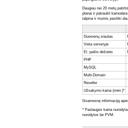
Daugiau nei 20 metų patirti
planai ir patraukli kainoda
talpina ir mumis pasitiki da
Duomenų srautas
Vieta serveryje
El. pašto dėžutės
PHP
MySQL
Multi-Domain
Reseller
Užsakymo kaina (mėn.)*
Išsamesnę informaciją apie
* Paslaugos kaina nurodyta
nurodytos be PVM.