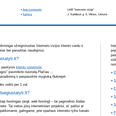
kmingai užregistruotas Interneto vizijos kliento vardu ir
Int
otas bei paruoštas naudojimui.
pop
pas
statyti.lt?
siū
nor
vo paskyros
klientų sistemoje
;
ugos" pasirinkite nuorodą
Plačiau...
;
D
pavadinimą ir paspauskite mygtuką
Nukreipti
.
S
s veikti per 1 val.
E
baigiustatyti.lt?
S
itaip hostingas (angl.
web hosting
) – tai pagrindinis būdas
S
rnete. Tai vietos jūsų internetiniam projektui, el. paštui ar
atikimame, galingame, prie spartaus interneto ryšio kanalo
P