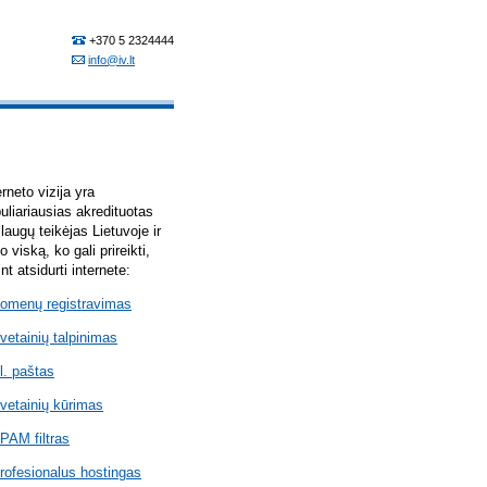
erneto vizija yra
uliariausias akredituotas
laugų teikėjas Lietuvoje ir
lo viską, ko gali prireikti,
int atsidurti internete:
omenų registravimas
vetainių talpinimas
l. paštas
vetainių kūrimas
PAM filtras
rofesionalus hostingas