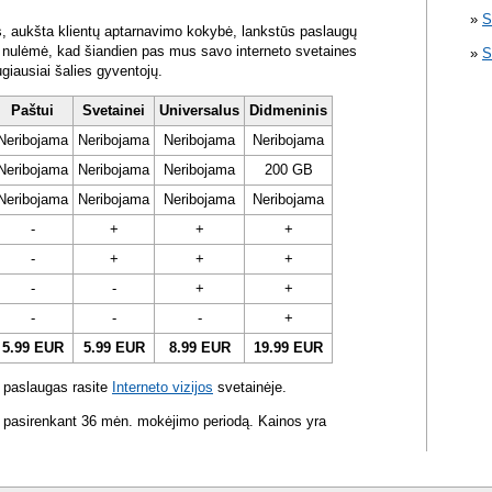
S
s, aukšta klientų aptarnavimo kokybė, lankstūs paslaugų
ra nulėmė, kad šiandien pas mus savo interneto svetaines
S
ugiausiai šalies gyventojų.
Paštui
Svetainei
Universalus
Didmeninis
Neribojama
Neribojama
Neribojama
Neribojama
Neribojama
Neribojama
Neribojama
200 GB
Neribojama
Neribojama
Neribojama
Neribojama
-
+
+
+
-
+
+
+
-
-
+
+
-
-
-
+
5.99 EUR
5.99 EUR
8.99 EUR
19.99 EUR
 paslaugas rasite
Interneto vizijos
svetainėje.
 pasirenkant 36 mėn. mokėjimo periodą. Kainos yra