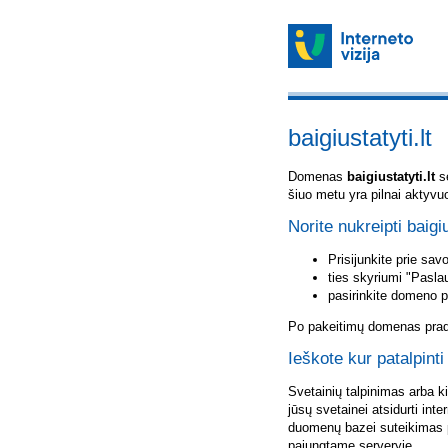
baigiustatyti.lt
Domenas
baigiustatyti.lt
sė
šiuo metu yra pilnai aktyvu
Norite nukreipti baigiu
Prisijunkite prie sa
ties skyriumi "Pasla
pasirinkite domeno 
Po pakeitimų domenas pradė
Ieškote kur patalpinti 
Svetainių talpinimas arba k
jūsų svetainei atsidurti inte
duomenų bazei suteikimas p
pajungtame serveryje.