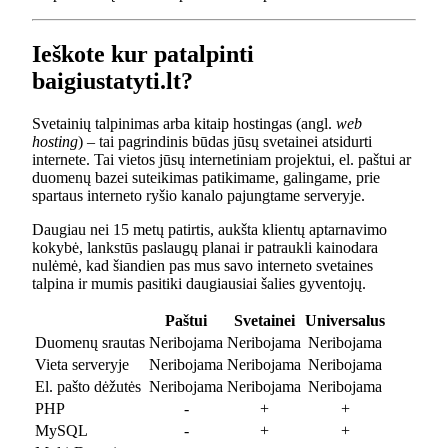
Ieškote kur patalpinti
baigiustatyti.lt?
Svetainių talpinimas arba kitaip hostingas (angl.
web
hosting
) – tai pagrindinis būdas jūsų svetainei atsidurti
internete. Tai vietos jūsų internetiniam projektui, el. paštui ar
duomenų bazei suteikimas patikimame, galingame, prie
spartaus interneto ryšio kanalo pajungtame serveryje.
Daugiau nei 15 metų patirtis, aukšta klientų aptarnavimo
kokybė, lankstūs paslaugų planai ir patraukli kainodara
nulėmė, kad šiandien pas mus savo interneto svetaines
talpina ir mumis pasitiki daugiausiai šalies gyventojų.
Paštui
Svetainei
Universalus
Duomenų srautas
Neribojama
Neribojama
Neribojama
Vieta serveryje
Neribojama
Neribojama
Neribojama
El. pašto dėžutės
Neribojama
Neribojama
Neribojama
PHP
-
+
+
MySQL
-
+
+