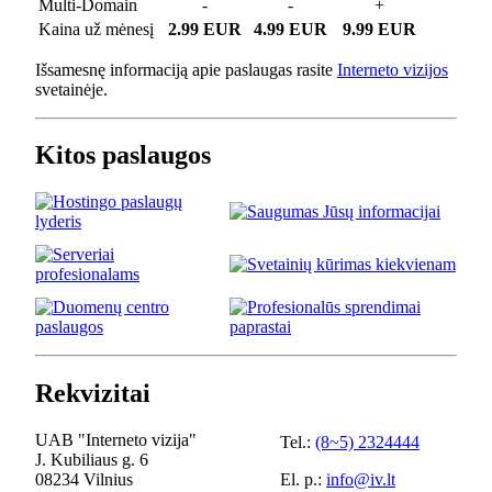
Multi-Domain
-
-
+
Kaina už mėnesį
2.99 EUR
4.99 EUR
9.99 EUR
Išsamesnę informaciją apie paslaugas rasite
Interneto vizijos
svetainėje.
Kitos paslaugos
Rekvizitai
UAB "Interneto vizija"
Tel.:
(8~5) 2324444
J. Kubiliaus g. 6
08234 Vilnius
El. p.:
info@iv.lt