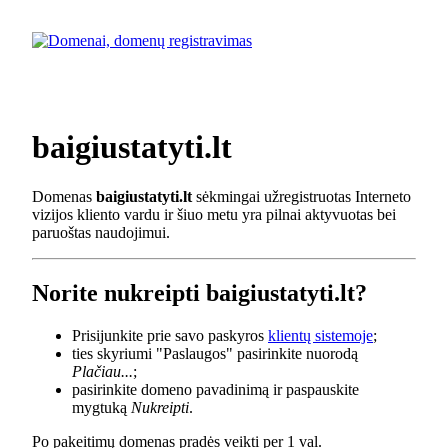
baigiustatyti.lt
Domenas
baigiustatyti.lt
sėkmingai užregistruotas Interneto
vizijos kliento vardu ir šiuo metu yra pilnai aktyvuotas bei
paruoštas naudojimui.
Norite nukreipti baigiustatyti.lt?
Prisijunkite prie savo paskyros
klientų sistemoje
;
ties skyriumi "Paslaugos" pasirinkite nuorodą
Plačiau...
;
pasirinkite domeno pavadinimą ir paspauskite
mygtuką
Nukreipti
.
Po pakeitimų domenas pradės veikti per 1 val.