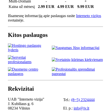
Multi-Domain
-
-
+
Kaina už mėnesį
2.99 EUR
4.99 EUR
9.99 EUR
Išsamesnę informaciją apie paslaugas rasite
Interneto vizijos
svetainėje.
Kitos paslaugos
Rekvizitai
UAB "Interneto vizija"
Tel.:
(8~5) 2324444
J. Kubiliaus g. 6
08234 Vilnius
El. p.:
info@iv.lt