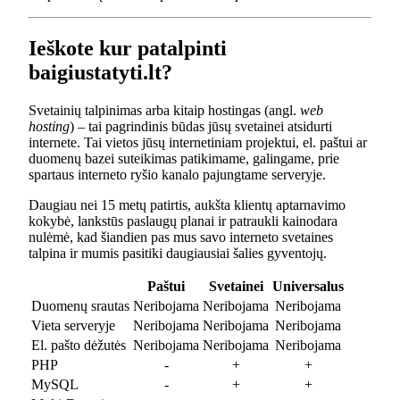
Ieškote kur patalpinti
baigiustatyti.lt?
Svetainių talpinimas arba kitaip hostingas (angl.
web
hosting
) – tai pagrindinis būdas jūsų svetainei atsidurti
internete. Tai vietos jūsų internetiniam projektui, el. paštui ar
duomenų bazei suteikimas patikimame, galingame, prie
spartaus interneto ryšio kanalo pajungtame serveryje.
Daugiau nei 15 metų patirtis, aukšta klientų aptarnavimo
kokybė, lankstūs paslaugų planai ir patraukli kainodara
nulėmė, kad šiandien pas mus savo interneto svetaines
talpina ir mumis pasitiki daugiausiai šalies gyventojų.
Paštui
Svetainei
Universalus
Duomenų srautas
Neribojama
Neribojama
Neribojama
Vieta serveryje
Neribojama
Neribojama
Neribojama
El. pašto dėžutės
Neribojama
Neribojama
Neribojama
PHP
-
+
+
MySQL
-
+
+