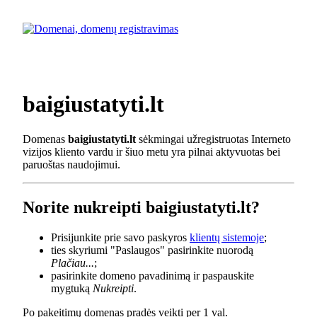
baigiustatyti.lt
Domenas
baigiustatyti.lt
sėkmingai užregistruotas Interneto
vizijos kliento vardu ir šiuo metu yra pilnai aktyvuotas bei
paruoštas naudojimui.
Norite nukreipti baigiustatyti.lt?
Prisijunkite prie savo paskyros
klientų sistemoje
;
ties skyriumi "Paslaugos" pasirinkite nuorodą
Plačiau...
;
pasirinkite domeno pavadinimą ir paspauskite
mygtuką
Nukreipti
.
Po pakeitimų domenas pradės veikti per 1 val.