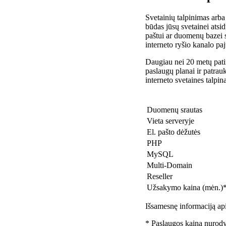
Svetainių talpinimas arba
būdas jūsų svetainei atsidu
paštui ar duomenų bazei 
interneto ryšio kanalo pa
Daugiau nei 20 metų patir
paslaugų planai ir patra
interneto svetaines talpin
Duomenų srautas
Vieta serveryje
El. pašto dėžutės
PHP
MySQL
Multi-Domain
Reseller
Užsakymo kaina (mėn.)
Išsamesnę informaciją api
* Paslaugos kaina nurody