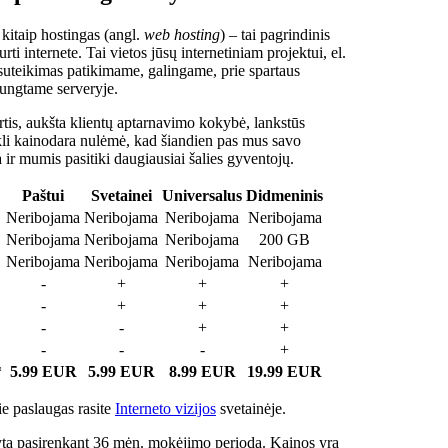
 kitaip hostingas (angl.
web hosting
) – tai pagrindinis
rti internete. Tai vietos jūsų internetiniam projektui, el.
suteikimas patikimame, galingame, prie spartaus
jungtame serveryje.
tis, aukšta klientų aptarnavimo kokybė, lankstūs
ukli kainodara nulėmė, kad šiandien pas mus savo
a ir mumis pasitiki daugiausiai šalies gyventojų.
Paštui
Svetainei
Universalus
Didmeninis
Neribojama
Neribojama
Neribojama
Neribojama
Neribojama
Neribojama
Neribojama
200 GB
Neribojama
Neribojama
Neribojama
Neribojama
-
+
+
+
-
+
+
+
-
-
+
+
-
-
-
+
*
5.99 EUR
5.99 EUR
8.99 EUR
19.99 EUR
e paslaugas rasite
Interneto vizijos
svetainėje.
ta pasirenkant 36 mėn. mokėjimo periodą. Kainos yra