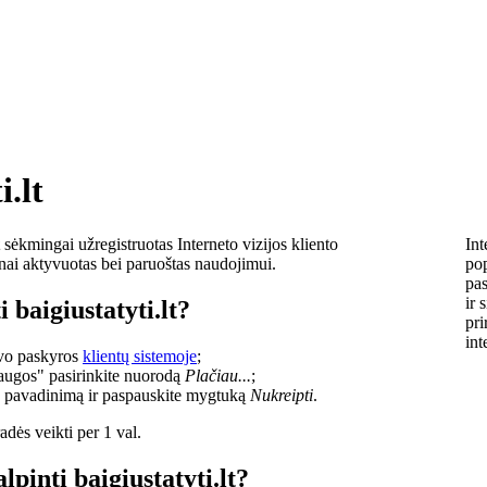
i.lt
sėkmingai užregistruotas Interneto vizijos kliento
Int
lnai aktyvuotas bei paruoštas naudojimui.
pop
pas
ir 
 baigiustatyti.lt?
pri
int
savo paskyros
klientų sistemoje
;
laugos" pasirinkite nuorodą
Plačiau...
;
o pavadinimą ir paspauskite mygtuką
Nukreipti
.
dės veikti per 1 val.
lpinti baigiustatyti.lt?