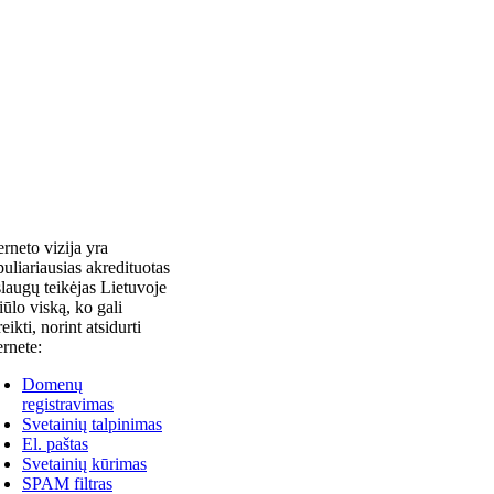
erneto vizija yra
uliariausias akredituotas
laugų teikėjas Lietuvoje
siūlo viską, ko gali
reikti, norint atsidurti
ernete:
Domenų
registravimas
Svetainių talpinimas
El. paštas
Svetainių kūrimas
SPAM filtras