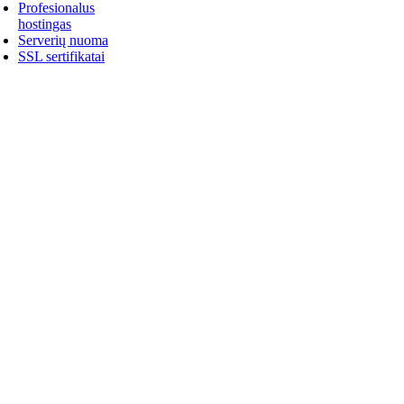
Profesionalus
hostingas
Serverių nuoma
SSL sertifikatai