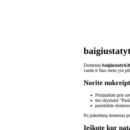
baigiustatyt
Domenas
baigiustatyti.lt
vardu ir šiuo metu yra pi
Norite nukreipti
Prisijunkite prie 
ties skyriumi "Pas
pasirinkite domen
Po pakeitimų domenas pra
Ieškote kur pata