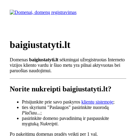
baigiustatyti.lt
Domenas
baigiustatyti.lt
sėkmingai užregistruotas Interneto
vizijos kliento vardu ir šiuo metu yra pilnai aktyvuotas bei
paruoštas naudojimui.
Norite nukreipti baigiustatyti.lt?
Prisijunkite prie savo paskyros
klientų sistemoje
;
ties skyriumi "Paslaugos" pasirinkite nuorodą
Plačiau...
;
pasirinkite domeno pavadinimą ir paspauskite
mygtuką
Nukreipti
.
Po pakeitimų domenas pradės veikti per 1 val.