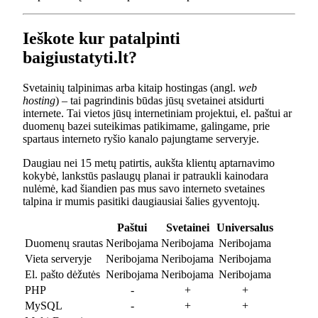
Ieškote kur patalpinti
baigiustatyti.lt?
Svetainių talpinimas arba kitaip hostingas (angl.
web
hosting
) – tai pagrindinis būdas jūsų svetainei atsidurti
internete. Tai vietos jūsų internetiniam projektui, el. paštui ar
duomenų bazei suteikimas patikimame, galingame, prie
spartaus interneto ryšio kanalo pajungtame serveryje.
Daugiau nei 15 metų patirtis, aukšta klientų aptarnavimo
kokybė, lankstūs paslaugų planai ir patraukli kainodara
nulėmė, kad šiandien pas mus savo interneto svetaines
talpina ir mumis pasitiki daugiausiai šalies gyventojų.
Paštui
Svetainei
Universalus
Duomenų srautas
Neribojama
Neribojama
Neribojama
Vieta serveryje
Neribojama
Neribojama
Neribojama
El. pašto dėžutės
Neribojama
Neribojama
Neribojama
PHP
-
+
+
MySQL
-
+
+