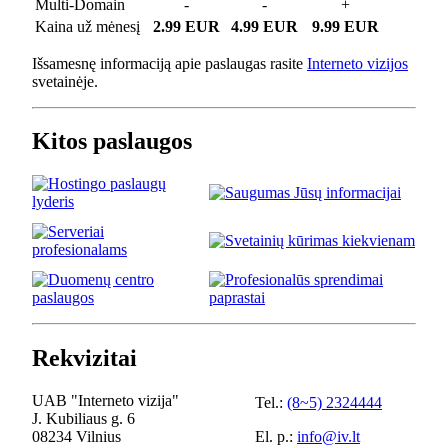
Multi-Domain
-
-
+
Kaina už mėnesį
2.99 EUR
4.99 EUR
9.99 EUR
Išsamesnę informaciją apie paslaugas rasite
Interneto vizijos
svetainėje.
Kitos paslaugos
Rekvizitai
UAB "Interneto vizija"
Tel.:
(8~5) 2324444
J. Kubiliaus g. 6
08234 Vilnius
El. p.:
info@iv.lt