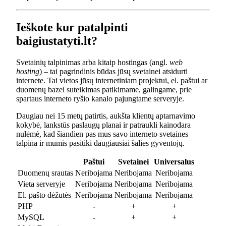
Ieškote kur patalpinti
baigiustatyti.lt?
Svetainių talpinimas arba kitaip hostingas (angl.
web
hosting
) – tai pagrindinis būdas jūsų svetainei atsidurti
internete. Tai vietos jūsų internetiniam projektui, el. paštui ar
duomenų bazei suteikimas patikimame, galingame, prie
spartaus interneto ryšio kanalo pajungtame serveryje.
Daugiau nei 15 metų patirtis, aukšta klientų aptarnavimo
kokybė, lankstūs paslaugų planai ir patraukli kainodara
nulėmė, kad šiandien pas mus savo interneto svetaines
talpina ir mumis pasitiki daugiausiai šalies gyventojų.
Paštui
Svetainei
Universalus
Duomenų srautas
Neribojama
Neribojama
Neribojama
Vieta serveryje
Neribojama
Neribojama
Neribojama
El. pašto dėžutės
Neribojama
Neribojama
Neribojama
PHP
-
+
+
MySQL
-
+
+