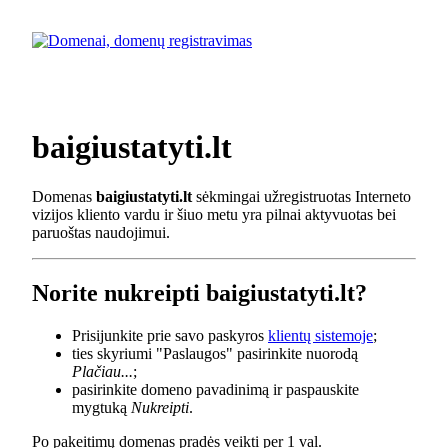
baigiustatyti.lt
Domenas
baigiustatyti.lt
sėkmingai užregistruotas Interneto
vizijos kliento vardu ir šiuo metu yra pilnai aktyvuotas bei
paruoštas naudojimui.
Norite nukreipti baigiustatyti.lt?
Prisijunkite prie savo paskyros
klientų sistemoje
;
ties skyriumi "Paslaugos" pasirinkite nuorodą
Plačiau...
;
pasirinkite domeno pavadinimą ir paspauskite
mygtuką
Nukreipti
.
Po pakeitimų domenas pradės veikti per 1 val.