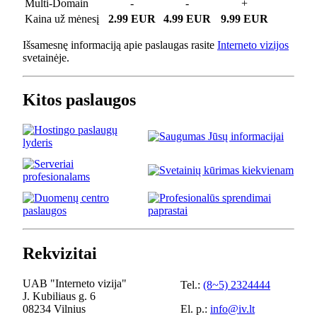
Multi-Domain
-
-
+
Kaina už mėnesį
2.99 EUR
4.99 EUR
9.99 EUR
Išsamesnę informaciją apie paslaugas rasite
Interneto vizijos
svetainėje.
Kitos paslaugos
Rekvizitai
UAB "Interneto vizija"
Tel.:
(8~5) 2324444
J. Kubiliaus g. 6
08234 Vilnius
El. p.:
info@iv.lt