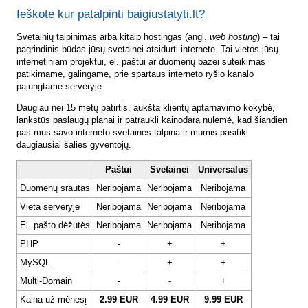
Ieškote kur patalpinti baigiustatyti.lt?
Svetainių talpinimas arba kitaip hostingas (angl.
web hosting
) – tai
pagrindinis būdas jūsų svetainei atsidurti internete. Tai vietos jūsų
internetiniam projektui, el. paštui ar duomenų bazei suteikimas
patikimame, galingame, prie spartaus interneto ryšio kanalo
pajungtame serveryje.
Daugiau nei 15 metų patirtis, aukšta klientų aptarnavimo kokybė,
lankstūs paslaugų planai ir patraukli kainodara nulėmė, kad šiandien
pas mus savo interneto svetaines talpina ir mumis pasitiki
daugiausiai šalies gyventojų.
Paštui
Svetainei
Universalus
Duomenų srautas
Neribojama
Neribojama
Neribojama
Vieta serveryje
Neribojama
Neribojama
Neribojama
El. pašto dėžutės
Neribojama
Neribojama
Neribojama
PHP
-
+
+
MySQL
-
+
+
Multi-Domain
-
-
+
Kaina už mėnesį
2.99 EUR
4.99 EUR
9.99 EUR