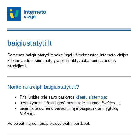
baigiustatyti.lt
Domenas
baigiustatyti.lt
sėkmingai užregistruotas Interneto vizijos
kliento vardu ir šiuo metu yra pilnai aktyvuotas bei paruoštas
naudojimui.
Norite nukreipti baigiustatyti.lt?
Prisijunkite prie savo paskyros
klientų sistemoje
;
ties skyriumi "Paslaugos" pasirinkite nuorodą
Plačiau...
;
pasirinkite domeno pavadinimą ir paspauskite mygtuką
Nukreipti
.
Po pakeitimų domenas pradės veikti per 1 val.