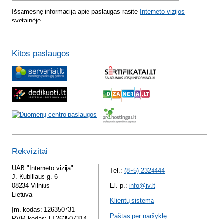
Išsamesnę informaciją apie paslaugas rasite
Interneto vizijos
svetainėje.
Kitos paslaugos
Rekvizitai
UAB "Interneto vizija"
Tel.:
(8~5) 2324444
J. Kubiliaus g. 6
08234 Vilnius
El. p.:
info@iv.lt
Lietuva
Klientų sistema
Įm. kodas: 126350731
Paštas per naršyklę
PVM kodas: LT263507314