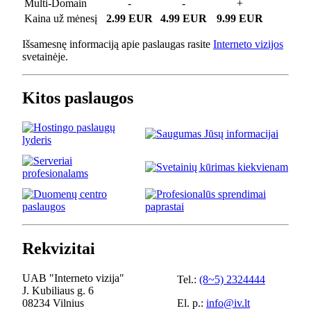
Multi-Domain
-
-
+
Kaina už mėnesį
2.99 EUR
4.99 EUR
9.99 EUR
Išsamesnę informaciją apie paslaugas rasite
Interneto vizijos
svetainėje.
Kitos paslaugos
Rekvizitai
UAB "Interneto vizija"
Tel.:
(8~5) 2324444
J. Kubiliaus g. 6
08234 Vilnius
El. p.:
info@iv.lt