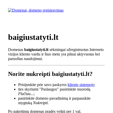
baigiustatyti.lt
Domenas
baigiustatyti.lt
sėkmingai užregistruotas Interneto
vizijos kliento vardu ir šiuo metu yra pilnai aktyvuotas bei
paruoštas naudojimui.
Norite nukreipti baigiustatyti.lt?
Prisijunkite prie savo paskyros
klientų sistemoje
;
ties skyriumi "Paslaugos" pasirinkite nuorodą
Plačiau...
;
pasirinkite domeno pavadinimą ir paspauskite
mygtuką
Nukreipti
.
Po pakeitimų domenas pradės veikti per 1 val.