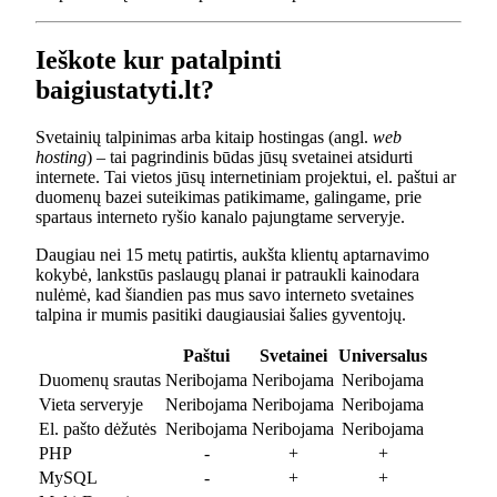
Ieškote kur patalpinti
baigiustatyti.lt?
Svetainių talpinimas arba kitaip hostingas (angl.
web
hosting
) – tai pagrindinis būdas jūsų svetainei atsidurti
internete. Tai vietos jūsų internetiniam projektui, el. paštui ar
duomenų bazei suteikimas patikimame, galingame, prie
spartaus interneto ryšio kanalo pajungtame serveryje.
Daugiau nei 15 metų patirtis, aukšta klientų aptarnavimo
kokybė, lankstūs paslaugų planai ir patraukli kainodara
nulėmė, kad šiandien pas mus savo interneto svetaines
talpina ir mumis pasitiki daugiausiai šalies gyventojų.
Paštui
Svetainei
Universalus
Duomenų srautas
Neribojama
Neribojama
Neribojama
Vieta serveryje
Neribojama
Neribojama
Neribojama
El. pašto dėžutės
Neribojama
Neribojama
Neribojama
PHP
-
+
+
MySQL
-
+
+