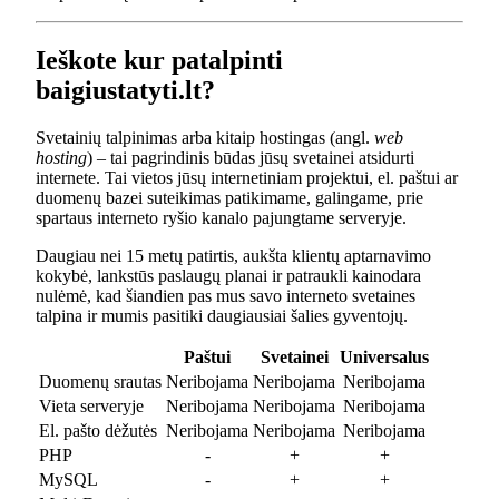
Ieškote kur patalpinti
baigiustatyti.lt?
Svetainių talpinimas arba kitaip hostingas (angl.
web
hosting
) – tai pagrindinis būdas jūsų svetainei atsidurti
internete. Tai vietos jūsų internetiniam projektui, el. paštui ar
duomenų bazei suteikimas patikimame, galingame, prie
spartaus interneto ryšio kanalo pajungtame serveryje.
Daugiau nei 15 metų patirtis, aukšta klientų aptarnavimo
kokybė, lankstūs paslaugų planai ir patraukli kainodara
nulėmė, kad šiandien pas mus savo interneto svetaines
talpina ir mumis pasitiki daugiausiai šalies gyventojų.
Paštui
Svetainei
Universalus
Duomenų srautas
Neribojama
Neribojama
Neribojama
Vieta serveryje
Neribojama
Neribojama
Neribojama
El. pašto dėžutės
Neribojama
Neribojama
Neribojama
PHP
-
+
+
MySQL
-
+
+