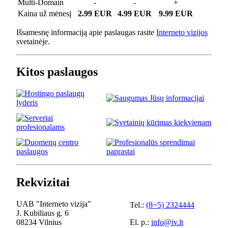
Multi-Domain
-
-
+
Kaina už mėnesį
2.99 EUR
4.99 EUR
9.99 EUR
Išsamesnę informaciją apie paslaugas rasite
Interneto vizijos
svetainėje.
Kitos paslaugos
Rekvizitai
UAB "Interneto vizija"
Tel.:
(8~5) 2324444
J. Kubiliaus g. 6
08234 Vilnius
El. p.:
info@iv.lt