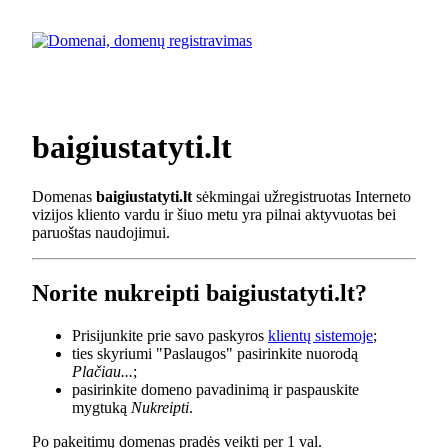
baigiustatyti.lt
Domenas
baigiustatyti.lt
sėkmingai užregistruotas Interneto
vizijos kliento vardu ir šiuo metu yra pilnai aktyvuotas bei
paruoštas naudojimui.
Norite nukreipti baigiustatyti.lt?
Prisijunkite prie savo paskyros
klientų sistemoje
;
ties skyriumi "Paslaugos" pasirinkite nuorodą
Plačiau...
;
pasirinkite domeno pavadinimą ir paspauskite
mygtuką
Nukreipti
.
Po pakeitimų domenas pradės veikti per 1 val.